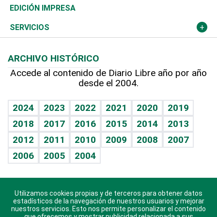
Caribe
Global y variable
Novedades
Olimpismo
Noticiero Poteleche
Martes de tecnología
Deportes
EDICIÓN IMPRESA
Resto del mundo
Economía personal
Podcast Arte Libre
Más deportes
Columnistas
Cambio climático
Opinión
SERVICIOS
Macroeconomía
Mi mascota
Resultados deportivos
Lecturas
Planeta
Efemérides
ARCHIVO HISTÓRICO
Hablando con el pediatra
Línea de hit
Más firmas
Hecho en casa
Cumpleaños
Accede al contenido de Diario Libre año por año
desde el 2004.
Diario de nutrición
BRV
Mundo gamer
RSS
Vida y familia
TBT Deportivo
Guía del dinero
Horóscopos
2024
2023
2022
2021
2020
2019
Eñe
2018
2017
2016
2015
2014
2013
Juegos
2012
2011
2010
2009
2008
2007
Celebrando la vida
2006
2005
2004
Sin complejos
En pocas palabras
Utilizamos cookies propias y de terceros para obtener datos
Descarga nuestras aplicaciones para Android, iOS y
Escuchando al corazón
estadísticos de la navegación de nuestros usuarios y mejorar
sistema Huawei.
nuestros servicios. Esto nos permite personalizar el contenido
que ofrecemos y mostrar publicidad relacionada a sus