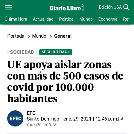
Edición USA
Última Hora
Actualidad
Política
Mundo
Economía
Revis
Portada
Mundo
General
SOCIEDAD
SEGUIR TEMA +
UE apoya aislar zonas
con más de 500 casos de
covid por 100.000
habitantes
EFE
Santo Domingo
- ene. 29, 2021 | 12:46 p. m.
|
4
min de lectura