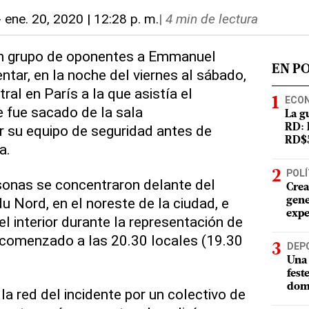
-
ene. 20, 2020 | 12:28 p. m.
|
4 min de lectura
 Un grupo de oponentes a Emmanuel
EN P
tar, en la noche del viernes al sábado,
ral en París a la que asistía el
ECO
e fue sacado de la sala
La g
su equipo de seguridad antes de
RD: 
RD$5
a.
POLÍ
sonas se concentraron delante del
Crea
u Nord, en el noreste de la ciudad, e
gene
expe
el interior durante la representación de
 comenzado a las 20.30 locales (19.30
DEP
Una 
fest
dom
a red del incidente por un colectivo de