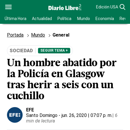
Edición USA
Última Hora
Actualidad
Política
Mundo
Economía
Revis
Portada
Mundo
General
SOCIEDAD
SEGUIR TEMA +
Un hombre abatido por
la Policía en Glasgow
tras herir a seis con un
cuchillo
EFE
Santo Domingo
- jun. 26, 2020 | 07:07 p. m.
|
6
min de lectura