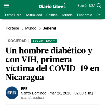
Edición USA
Última Hora
Actualidad
Política
Mundo
Economía
Revis
Portada
Mundo
General
SOCIEDAD
SEGUIR TEMA +
Un hombre diabético y
con VIH, primera
víctima del COVID-19 en
Nicaragua
EFE
Santo Domingo
- mar. 26, 2020 | 02:00 a. m.
|
1
min de lectura