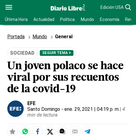
Edición USA
Última Hora
Actualidad
Política
Mundo
Economía
Revis
Portada
Mundo
General
SOCIEDAD
SEGUIR TEMA +
Un joven polaco se hace
viral por sus recuentos
de la covid-19
EFE
Santo Domingo
- ene. 29, 2021 | 04:19 p. m.
|
4
min de lectura