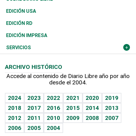
Reportajes
África
Vivienda
Buena Vida
Ciclismo
En Directo
Tecnología
Economía
EDICIÓN USA
Ocenanía
Telecom.
Sociales
Tenis
El Espía
Historia
Revista
EDICIÓN RD
Caribe
Global y variable
Novedades
Olimpismo
Noticiero Poteleche
Martes de tecnología
Deportes
EDICIÓN IMPRESA
Resto del mundo
Economía personal
Podcast Arte Libre
Más deportes
Columnistas
Cambio climático
Opinión
SERVICIOS
Macroeconomía
Mi mascota
Resultados deportivos
Lecturas
Planeta
Efemérides
ARCHIVO HISTÓRICO
Hablando con el pediatra
Línea de hit
Más firmas
Hecho en casa
Cumpleaños
Accede al contenido de Diario Libre año por año
desde el 2004.
Diario de nutrición
BRV
Mundo gamer
RSS
Vida y familia
TBT Deportivo
Guía del dinero
Horóscopos
2024
2023
2022
2021
2020
2019
Eñe
2018
2017
2016
2015
2014
2013
Crucigramas
2012
2011
2010
2009
2008
2007
Celebrando la vida
2006
2005
2004
Sin complejos