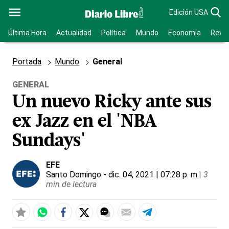
Edición USA
Última Hora
Actualidad
Política
Mundo
Economía
Revis
Portada
Mundo
General
GENERAL
Un nuevo Ricky ante sus
ex Jazz en el 'NBA
Sundays'
EFE
Santo Domingo
- dic. 04, 2021 | 07:28 p. m.
|
3
min de lectura