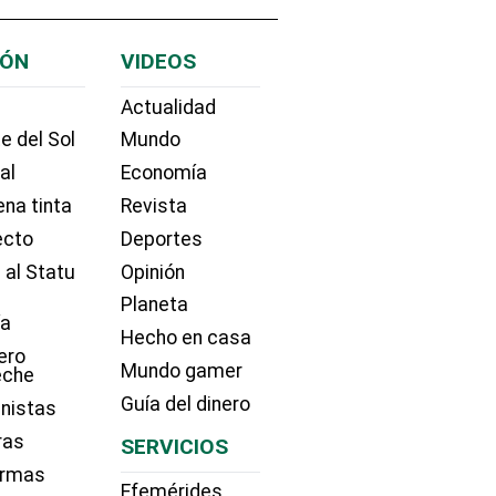
IÓN
VIDEOS
Actualidad
e del Sol
Mundo
ial
Economía
na tinta
Revista
ecto
Deportes
 al Statu
Opinión
Planeta
ía
Hecho en casa
ero
Mundo gamer
eche
Guía del dinero
nistas
ras
SERVICIOS
irmas
Efemérides