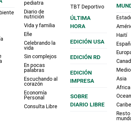
A
pediatra
MUN
TBT Deportivo
Diario de
biente
nutrición
ÚLTIMA
Estad
Vida y familia
HORA
Améri
Eñe
Haití
ía
EDICIÓN USA
Celebrando la
Españ
vida
Europ
e
Sin complejos
EDICIÓN RD
a
Cana
En pocas
Medio
palabras
EDICIÓN
Asia
Escuchando al
IMPRESA
corazón
Africa
Economía
SOBRE
Ocean
Personal
DIARIO LIBRE
Carib
Consulta Libre
Resto
mund