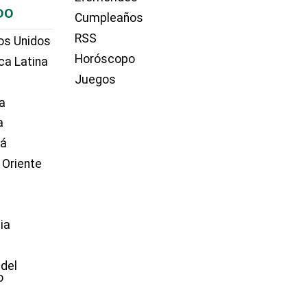
DO
Cumpleaños
RSS
os Unidos
Horóscopo
ca Latina
Juegos
a
a
dá
 Oriente
ia
e
 del
o