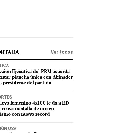
Ver todos
ORTADA
TICA
cción Ejecutiva del PRM acuerda
entar plancha única con Abinader
 presidente del partido
ORTES
elevo femenino 4x100 le da a RD
nceava medalla de oro en
tismo con nuevo récord
IÓN USA