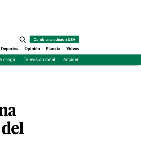
Cambiar a edición USA
Deportes
Opinión
Planeta
Videos
e droga
Televisión local
Accidente Los Ríos
Fuerza antipand
una
 del