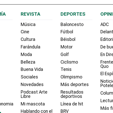
ÍA
REVISTA
DEPORTES
OPIN
Música
Baloncesto
ADC
Cine
Fútbol
Delant
Cultura
Béisbol
Editor
Farándula
Motor
De bue
Moda
Golf
En Dir
Belleza
Ciclismo
Frente
Quo
Buena Vida
Tenis
El Esp
Sociales
Olimpismo
Notici
Novedades
Más deportes
Potel
Podcast Arte
Resultados
Colum
Libre
deportivos
Lectu
onomia
Mi mascota
Línea de hit
Más f
Hablando con el
BRV