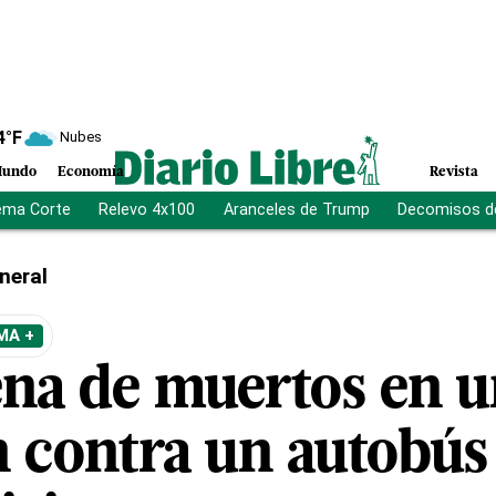
4
°F
Nubes
undo
Economía
Revista
ema Corte
Relevo 4x100
Aranceles de Trump
Decomisos d
neral
MA +
na de muertos en 
n contra un autobús