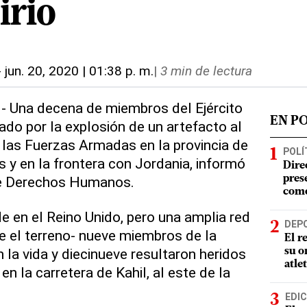
irio
-
jun. 20, 2020 | 01:38 p. m.
|
3 min de lectura
- Una decena de miembros del Ejército
EN P
ado por la explosión de un artefacto al
las Fuerzas Armadas en la provincia de
POLÍ
ís y en la frontera con Jordania, informó
Dire
 de Derechos Humanos.
pres
como
 en el Reino Unido, pero una amplia red
DEP
 el terreno- nueve miembros de la
El r
 la vida y diecinueve resultaron heridos
su o
atle
 en la carretera de Kahil, al este de la
EDIC