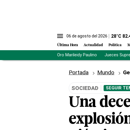
28
°C
82.
06 de agosto del 2026
Última Hora
Actualidad
Política
M
Oro Marileidy Paulino
Jueces Supr
Portada
Mundo
Ge
SOCIEDAD
SEGUIR TE
Una dece
explosió