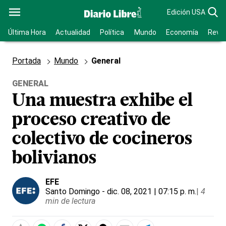
Edición USA
Última Hora
Actualidad
Política
Mundo
Economía
Revis
Portada
Mundo
General
GENERAL
Una muestra exhibe el
proceso creativo de
colectivo de cocineros
bolivianos
EFE
Santo Domingo
- dic. 08, 2021 | 07:15 p. m.
|
4
min de lectura