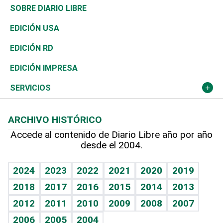
José Boquete
Asia
Consumo
Belleza
Golf
De buena tinta
Clima
Mundo
SOBRE DIARIO LIBRE
Reportajes
África
Vivienda
Buena Vida
Ciclismo
En Directo
Tecnología
Economía
EDICIÓN USA
Ocenanía
Telecom.
Sociales
Tenis
El Espía
Historia
Revista
EDICIÓN RD
Caribe
Global y variable
Novedades
Olimpismo
Noticiero Poteleche
Martes de tecnología
Deportes
EDICIÓN IMPRESA
Resto del mundo
Economía personal
Podcast Arte Libre
Más deportes
Columnistas
Cambio climático
Opinión
SERVICIOS
Macroeconomía
Mi mascota
Resultados deportivos
Lecturas
Planeta
Efemérides
ARCHIVO HISTÓRICO
Hablando con el pediatra
Línea de hit
Más firmas
Hecho en casa
Cumpleaños
Accede al contenido de Diario Libre año por año
desde el 2004.
Diario de nutrición
BRV
Mundo gamer
RSS
Vida y familia
TBT Deportivo
Guía del dinero
Horóscopos
2024
2023
2022
2021
2020
2019
Eñe
2018
2017
2016
2015
2014
2013
Crucigramas
2012
2011
2010
2009
2008
2007
Celebrando la vida
2006
2005
2004