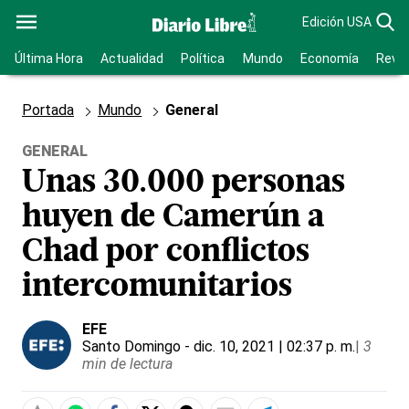
Edición USA
Última Hora
Actualidad
Política
Mundo
Economía
Revis
Portada
Mundo
General
GENERAL
Unas 30.000 personas
huyen de Camerún a
Chad por conflictos
intercomunitarios
EFE
Santo Domingo
- dic. 10, 2021 | 02:37 p. m.
|
3
min de lectura