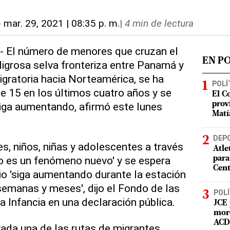
-
mar. 29, 2021 | 08:35 p. m.
|
4 min de lectura
- El número de menores que cruzan el
EN P
eligrosa selva fronteriza entre Panamá y
igratoria hacia Norteamérica, se ha
POLÍ
e 15 en los últimos cuatro años y se
El C
siga aumentando, afirmó este lunes
prov
Matí
DEP
s, niños, niñas y adolescentes a través
Atle
o es un fenómeno nuevo' y se espera
para
Cent
rio 'siga aumentando durante la estación
semanas y meses', dijo el Fondo de las
POLÍ
a Infancia en una declaración pública.
JCE 
mord
ACD 
rada una de las rutas de migrantes