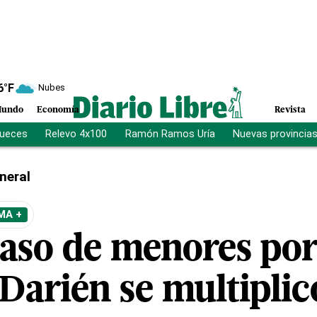
6
°F
Nubes
undo
Economía
Revista
jueces
Relevo 4x100
Ramón Ramos Uría
Nuevas provincia
neral
MA +
paso de menores por
 Darién se multiplic