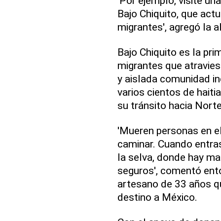
'Por ejemplo, visité 
Bajo Chiquito, que act
migrantes', agregó la a
Bajo Chiquito es la pr
migrantes que atravies
y aislada comunidad i
varios cientos de haiti
su tránsito hacia Nort
'Mueren personas en e
caminar. Cuando entras
la selva, donde hay ma
seguros', comentó ento
artesano de 33 años qu
destino a México.