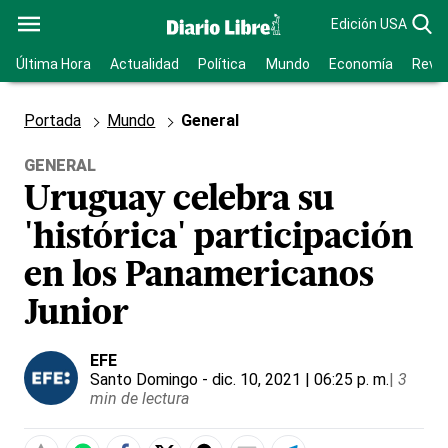
Edición USA
Última Hora
Actualidad
Política
Mundo
Economía
Revis
Portada
Mundo
General
GENERAL
Uruguay celebra su
'histórica' participación
en los Panamericanos
Junior
EFE
Santo Domingo
- dic. 10, 2021 | 06:25 p. m.
|
3
min de lectura