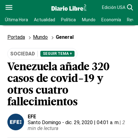
Edición USA
Última Hora
Actualidad
Política
Mundo
Economía
Revis
Portada
Mundo
General
SOCIEDAD
SEGUIR TEMA +
Venezuela añade 320
casos de covid-19 y
otros cuatro
fallecimientos
EFE
Santo Domingo
- dic. 29, 2020 | 04:01 a. m.
|
2
min de lectura