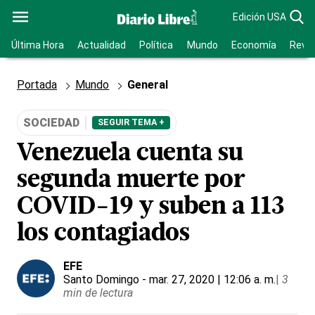
Edición USA
Última Hora
Actualidad
Política
Mundo
Economía
Revis
Portada
Mundo
General
SOCIEDAD
SEGUIR TEMA +
Venezuela cuenta su
segunda muerte por
COVID-19 y suben a 113
los contagiados
EFE
Santo Domingo
- mar. 27, 2020 | 12:06 a. m.
|
3
min de lectura