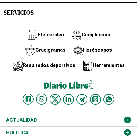
SERVICIOS
Efemérides
Cumpleaños
Crucigramas
Horóscopos
Resultados deportivos
Herramientas
ACTUALIDAD
Nacional
POLÍTICA