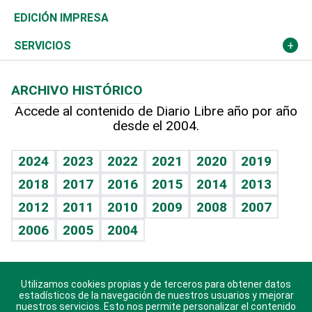
Caribe
Global y variable
Novedades
Olimpismo
Noticiero Poteleche
Martes de tecnología
Deportes
EDICIÓN IMPRESA
Resto del mundo
Economía personal
Podcast Arte Libre
Más deportes
Columnistas
Cambio climático
Opinión
SERVICIOS
Macroeconomía
Mi mascota
Resultados deportivos
Lecturas
Planeta
Efemérides
ARCHIVO HISTÓRICO
Hablando con el pediatra
Línea de hit
Más firmas
Hecho en casa
Cumpleaños
Accede al contenido de Diario Libre año por año
desde el 2004.
Diario de nutrición
BRV
Mundo gamer
RSS
Vida y familia
TBT Deportivo
Guía del dinero
Horóscopos
2024
2023
2022
2021
2020
2019
Eñe
2018
2017
2016
2015
2014
2013
Crucigramas
2012
2011
2010
2009
2008
2007
Celebrando la vida
2006
2005
2004
Sin complejos
En pocas palabras
Utilizamos cookies propias y de terceros para obtener datos
Descarga nuestras aplicaciones para Android, iOS y
Escuchando al corazón
estadísticos de la navegación de nuestros usuarios y mejorar
sistema Huawei.
nuestros servicios. Esto nos permite personalizar el contenido