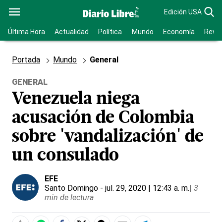
Edición USA
Última Hora
Actualidad
Política
Mundo
Economía
Revis
Portada
Mundo
General
GENERAL
Venezuela niega
acusación de Colombia
sobre 'vandalización' de
un consulado
EFE
Santo Domingo
- jul. 29, 2020 | 12:43 a. m.
|
3
min de lectura