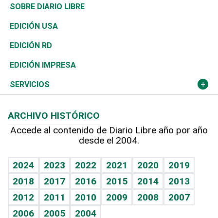
José Boquete
Asia
Consumo
Belleza
Golf
De buena tinta
Clima
Mundo
SOBRE DIARIO LIBRE
Reportajes
África
Vivienda
Buena Vida
Ciclismo
En Directo
Tecnología
Economía
EDICIÓN USA
Ocenanía
Telecom.
Sociales
Tenis
Frente al Statu Quo
Historia
Revista
EDICIÓN RD
Caribe
Global y variable
Novedades
Olimpismo
El Espía
Martes de tecnología
Deportes
EDICIÓN IMPRESA
Resto del mundo
Economía personal
Podcast Arte Libre
Más deportes
Noticiero Poteleche
Cambio climático
Opinión
SERVICIOS
Macroeconomía
Mi mascota
Resultados deportivos
Columnistas
Planeta
Efemérides
ARCHIVO HISTÓRICO
Hablando con el pediatra
Línea de hit
Lecturas
Hecho en casa
Cumpleaños
Accede al contenido de Diario Libre año por año
desde el 2004.
Diario de nutrición
BRV
Más firmas
Mundo gamer
RSS
Vida y familia
TBT Deportivo
Guía del dinero
Horóscopos
2024
2023
2022
2021
2020
2019
Eñe
2018
2017
2016
2015
2014
2013
Juegos
2012
2011
2010
2009
2008
2007
Celebrando la vida
2006
2005
2004