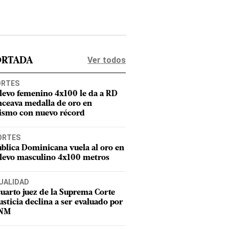
Ver todos
ORTADA
ORTES
elevo femenino 4x100 le da a RD
nceava medalla de oro en
tismo con nuevo récord
ORTES
blica Dominicana vuela al oro en
elevo masculino 4x100 metros
UALIDAD
uarto juez de la Suprema Corte
usticia declina a ser evaluado por
CNM