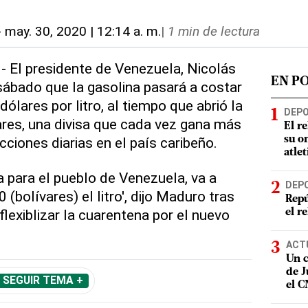
-
may. 30, 2020 | 12:14 a. m.
|
1 min de lectura
- El presidente de Venezuela, Nicolás
EN P
ábado que la gasolina pasará a costar
dólares por litro, al tiempo que abrió la
DEP
ares, una divisa que cada vez gana más
El r
cciones diarias en el país caribeño.
su o
atle
a para el pueblo de Venezuela, va a
DEP
(bolívares) el litro', dijo Maduro tras
Repú
flexiblizar la cuarentena por el nuevo
el r
ACT
Un c
de J
SEGUIR TEMA +
el 