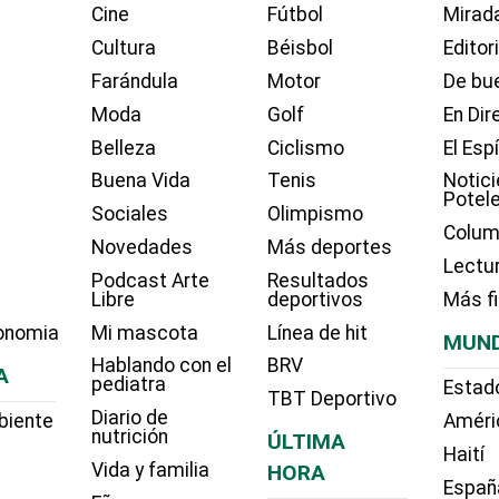
Cine
Fútbol
Mirada
Cultura
Béisbol
Editor
Farándula
Motor
De bue
Moda
Golf
En Dir
Belleza
Ciclismo
El Esp
Buena Vida
Tenis
Notici
Potel
Sociales
Olimpismo
Colum
Novedades
Más deportes
Lectu
Podcast Arte
Resultados
Libre
deportivos
Más f
onomia
Mi mascota
Línea de hit
MUN
Hablando con el
BRV
A
pediatra
Estad
TBT Deportivo
Diario de
biente
Améri
nutrición
ÚLTIMA
Haití
Vida y familia
HORA
Españ