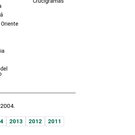
Crucigramas
a
dá
 Oriente
ia
e
 del
o
 2004.
4
2013
2012
2011