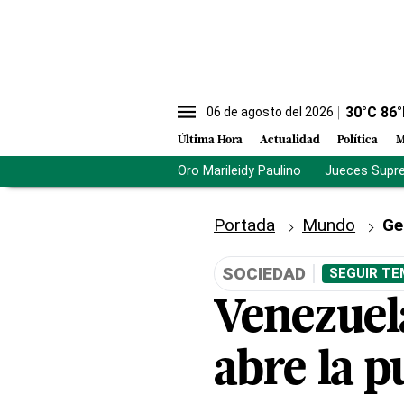
30
°C
86
°
06 de agosto del 2026
Última Hora
Actualidad
Política
M
Oro Marileidy Paulino
Jueces Supr
Portada
Mundo
Ge
SOCIEDAD
SEGUIR TE
Venezuela
abre la p