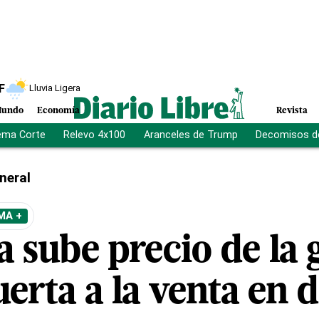
F
Lluvia Ligera
undo
Economía
Revista
ema Corte
Relevo 4x100
Aranceles de Trump
Decomisos d
neral
MA +
 sube precio de la 
uerta a la venta en 