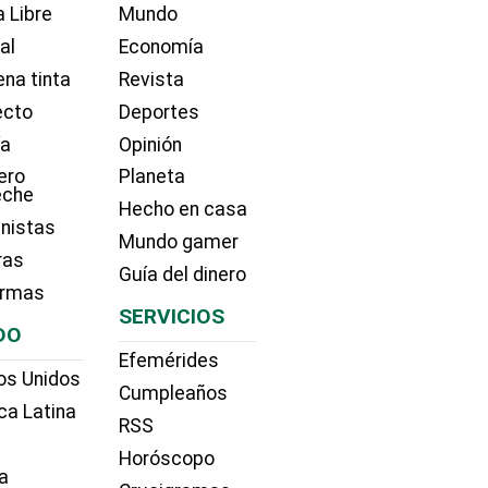
 Libre
Mundo
ial
Economía
na tinta
Revista
ecto
Deportes
ía
Opinión
ero
Planeta
eche
Hecho en casa
nistas
Mundo gamer
ras
Guía del dinero
irmas
SERVICIOS
DO
Efemérides
os Unidos
Cumpleaños
ca Latina
RSS
Horóscopo
a