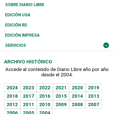
José Boquete
Asia
Consumo
Belleza
Golf
De buena tinta
Clima
Mundo
SOBRE DIARIO LIBRE
Reportajes
África
Vivienda
Buena Vida
Ciclismo
En Directo
Tecnología
Economía
EDICIÓN USA
Ocenanía
Telecom.
Sociales
Tenis
Frente al Statu Quo
Historia
Revista
EDICIÓN RD
Caribe
Global y variable
Novedades
Olimpismo
El Espía
Martes de tecnología
Deportes
EDICIÓN IMPRESA
Resto del mundo
Economía personal
Podcast Arte Libre
Más deportes
Noticiero Poteleche
Cambio climático
Opinión
SERVICIOS
Macroeconomía
Mi mascota
Resultados deportivos
Columnistas
Planeta
Efemérides
ARCHIVO HISTÓRICO
Hablando con el pediatra
Línea de hit
Lecturas
Hecho en casa
Cumpleaños
Accede al contenido de Diario Libre año por año
desde el 2004.
Diario de nutrición
BRV
Más firmas
Mundo gamer
RSS
Vida y familia
TBT Deportivo
Guía del dinero
Horóscopos
2024
2023
2022
2021
2020
2019
Eñe
2018
2017
2016
2015
2014
2013
Juegos
2012
2011
2010
2009
2008
2007
Celebrando la vida
2006
2005
2004