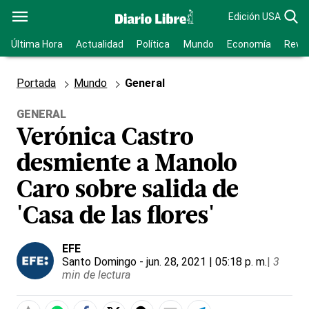
Edición USA
Última Hora
Actualidad
Política
Mundo
Economía
Revis
Portada
Mundo
General
GENERAL
Verónica Castro
desmiente a Manolo
Caro sobre salida de
'Casa de las flores'
EFE
Santo Domingo
- jun. 28, 2021 | 05:18 p. m.
|
3
min de lectura