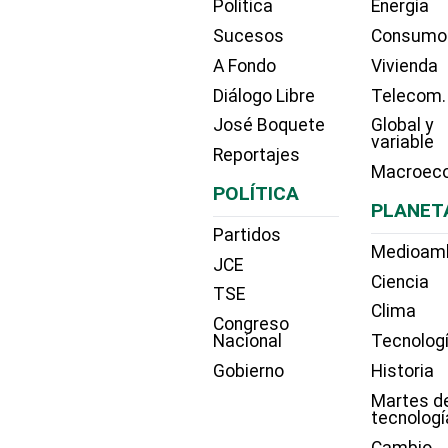
Política
Energía
Sucesos
Consumo
A Fondo
Vivienda
Diálogo Libre
Telecom.
José Boquete
Global y
variable
Reportajes
Macroec
POLÍTICA
PLANET
Partidos
Medioam
JCE
Ciencia
TSE
Clima
Congreso
Nacional
Tecnolog
Gobierno
Historia
Martes d
tecnologí
Cambio