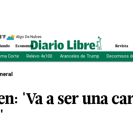
8
°F
Algo De Nubes
undo
Economía
Revista
ema Corte
Relevo 4x100
Aranceles de Trump
Decomisos d
neral
n: 'Va a ser una ca
'