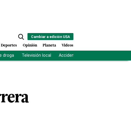
Cambiar a edición USA
Deportes
Opinión
Planeta
Videos
e droga
Televisión local
Accidente Los Ríos
Fuerza antipand
rrera