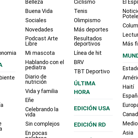
Belleza
Ciclismo
El Esp
Buena Vida
Tenis
Notici
Potel
Sociales
Olimpismo
Colum
Novedades
Más deportes
Lectu
Podcast Arte
Resultados
Libre
deportivos
Más f
onomia
Mi mascota
Línea de hit
MUN
Hablando con el
BRV
A
pediatra
Estad
TBT Deportivo
Diario de
biente
Améri
nutrición
ÚLTIMA
Haití
Vida y familia
HORA
Españ
Eñe
ía
Europ
EDICIÓN USA
Celebrando la
Cana
vida
e
Medio
Sin complejos
EDICIÓN RD
a
Asia
En pocas