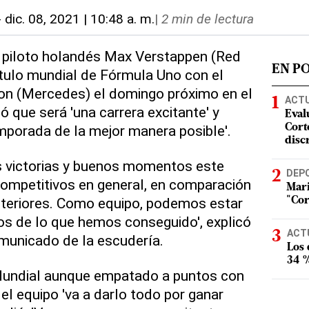
-
dic. 08, 2021 | 10:48 a. m.
|
2 min de lectura
El piloto holandés Max Verstappen (Red
EN P
título mundial de Fórmula Uno con el
ton (Mercedes) el domingo próximo en el
ACT
ó que será 'una carrera excitante' y
Eval
emporada de la mejor manera posible'.
Corte
disc
 victorias y buenos momentos este
DEP
ompetitivos en general, en comparación
Mari
teriores. Como equipo, podemos estar
"Cor
os de lo que hemos conseguido', explicó
ACT
municado de la escudería.
Los
34 %
 Mundial aunque empatado a puntos con
el equipo 'va a darlo todo por ganar