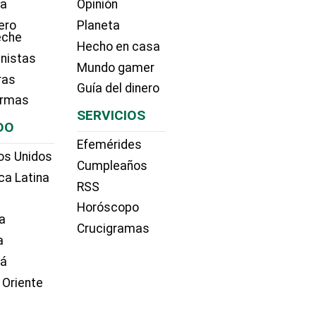
ía
Opinión
ero
Planeta
eche
Hecho en casa
nistas
Mundo gamer
ras
Guía del dinero
irmas
SERVICIOS
DO
Efemérides
os Unidos
Cumpleaños
ca Latina
RSS
Horóscopo
a
Crucigramas
a
dá
 Oriente