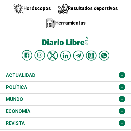
Horóscopos
Resultados deportivos
Herramientas
ACTUALIDAD
Nacional
POLÍTICA
Ciudad
Partidos
MUNDO
Educación
JCE
Estados Unidos
ECONOMÍA
Salud
TSE
América Latina
Finanzas
REVISTA