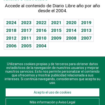
Hablando con el pediatra
Línea de hit
Más firmas
Hecho en casa
Cumpleaños
Accede al contenido de Diario Libre año por año
desde el 2004.
Diario de nutrición
BRV
Mundo gamer
RSS
Vida y familia
TBT Deportivo
Guía del dinero
Horóscopos
2024
2023
2022
2021
2020
2019
Eñe
2018
2017
2016
2015
2014
2013
Juegos
2012
2011
2010
2009
2008
2007
Celebrando la vida
2006
2005
2004
Sin complejos
En pocas palabras
Utilizamos cookies propias y de terceros para obtener datos
Descarga nuestras aplicaciones para Android, iOS y
Escuchando al corazón
estadísticos de la navegación de nuestros usuarios y mejorar
sistema Huawei.
nuestros servicios. Esto nos permite personalizar el contenido
que ofrecemos y mostrar publicidad relacionada a sus
Economía Personal
intereses. Si continúa navegando, consideramos que acepta su
uso.
Consulta Libre
Acepto el uso de cookies
© 2021 Diario Libre, todos los derechos reservados.
Consulta el
Aviso Legal
. Ponte en
Contacto
con
Más información y Aviso Legal