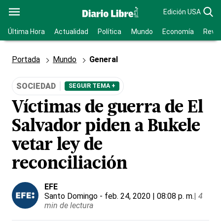
Edición USA
Última Hora
Actualidad
Política
Mundo
Economía
Revis
Portada
Mundo
General
SOCIEDAD
SEGUIR TEMA +
Víctimas de guerra de El
Salvador piden a Bukele
vetar ley de
reconciliación
EFE
Santo Domingo
- feb. 24, 2020 | 08:08 p. m.
|
4
min de lectura