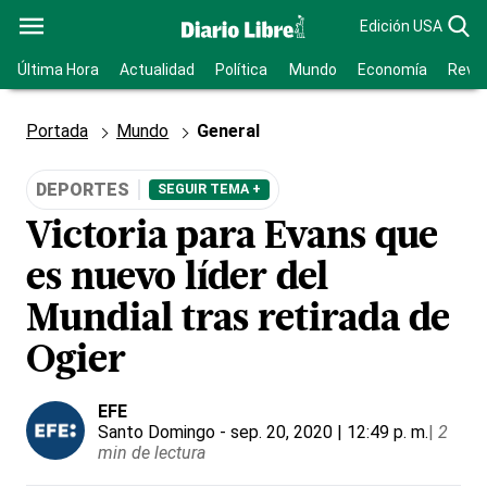
Edición USA
Última Hora
Actualidad
Política
Mundo
Economía
Revis
Portada
Mundo
General
DEPORTES
SEGUIR TEMA +
Victoria para Evans que
es nuevo líder del
Mundial tras retirada de
Ogier
EFE
Santo Domingo
- sep. 20, 2020 | 12:49 p. m.
|
2
min de lectura