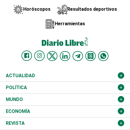
Horóscopos
Resultados deportivos
Herramientas
ACTUALIDAD
Nacional
POLÍTICA
Ciudad
Partidos
MUNDO
Educación
JCE
Estados Unidos
ECONOMÍA
Salud
TSE
América Latina
Finanzas
REVISTA