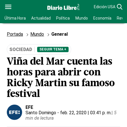
Edición USA
Última Hora
Actualidad
Política
Mundo
Economía
Revis
Portada
Mundo
General
SOCIEDAD
SEGUIR TEMA +
Viña del Mar cuenta las
horas para abrir con
Ricky Martin su famoso
festival
EFE
Santo Domingo
- feb. 22, 2020 | 03:41 p. m.
|
5
min de lectura