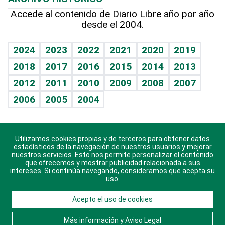
Hablando con el pediatra
Línea de hit
Lecturas
Hecho en casa
Cumpleaños
Accede al contenido de Diario Libre año por año
desde el 2004.
Diario de nutrición
BRV
Más firmas
Mundo gamer
RSS
Vida y familia
TBT Deportivo
Guía del dinero
Horóscopos
2024
2023
2022
2021
2020
2019
Eñe
2018
2017
2016
2015
2014
2013
Juegos
2012
2011
2010
2009
2008
2007
Celebrando la vida
2006
2005
2004
Sin complejos
En pocas palabras
Utilizamos cookies propias y de terceros para obtener datos
Descarga nuestras aplicaciones para Android, iOS y
Escuchando al corazón
estadísticos de la navegación de nuestros usuarios y mejorar
sistema Huawei.
nuestros servicios. Esto nos permite personalizar el contenido
que ofrecemos y mostrar publicidad relacionada a sus
Economía Personal
intereses. Si continúa navegando, consideramos que acepta su
uso.
Consulta Libre
Acepto el uso de cookies
© 2021 Diario Libre, todos los derechos reservados.
Consulta el
Aviso Legal
. Ponte en
Contacto
con
Más información y Aviso Legal