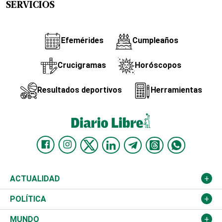
SERVICIOS
Efemérides
Cumpleaños
Crucigramas
Horóscopos
Resultados deportivos
Herramientas
ACTUALIDAD
Nacional
POLÍTICA
Ciudad
Partidos
MUNDO