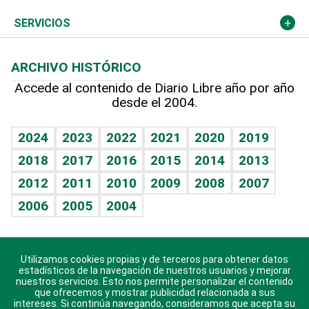
Resto del mundo
Economía personal
Podcast Arte Libre
Más deportes
Columnistas
Cambio climático
Opinión
SERVICIOS
Macroeconomía
Mi mascota
Resultados deportivos
Lecturas
Planeta
Efemérides
ARCHIVO HISTÓRICO
Hablando con el pediatra
Línea de hit
Más firmas
Hecho en casa
Cumpleaños
Accede al contenido de Diario Libre año por año
desde el 2004.
Diario de nutrición
BRV
Mundo gamer
RSS
Vida y familia
TBT Deportivo
Guía del dinero
Horóscopos
2024
2023
2022
2021
2020
2019
Eñe
2018
2017
2016
2015
2014
2013
Crucigramas
2012
2011
2010
2009
2008
2007
Celebrando la vida
2006
2005
2004
Sin complejos
En pocas palabras
Utilizamos cookies propias y de terceros para obtener datos
Descarga nuestras aplicaciones para Android, iOS y
Escuchando al corazón
estadísticos de la navegación de nuestros usuarios y mejorar
sistema Huawei.
nuestros servicios. Esto nos permite personalizar el contenido
que ofrecemos y mostrar publicidad relacionada a sus
Economía Personal
intereses. Si continúa navegando, consideramos que acepta su