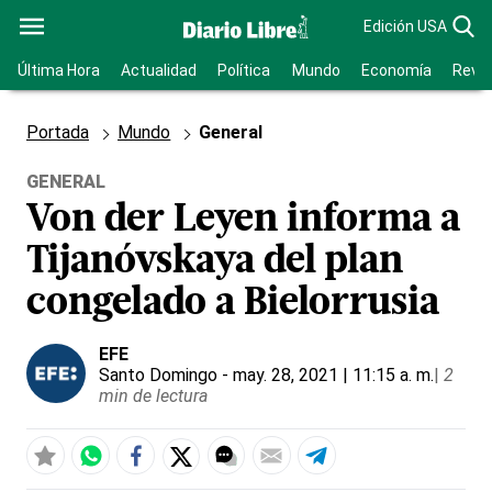
Edición USA
Última Hora
Actualidad
Política
Mundo
Economía
Revis
Portada
Mundo
General
GENERAL
Von der Leyen informa a
Tijanóvskaya del plan
congelado a Bielorrusia
EFE
Santo Domingo
- may. 28, 2021 | 11:15 a. m.
|
2
min de lectura