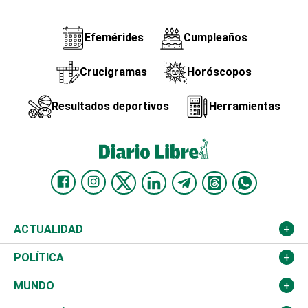
Efemérides
Cumpleaños
Crucigramas
Horóscopos
Resultados deportivos
Herramientas
ACTUALIDAD
Nacional
POLÍTICA
Ciudad
Partidos
MUNDO