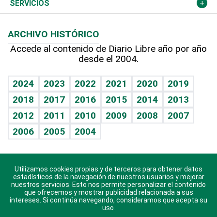
Resto del mundo
Economía personal
Podcast Arte Libre
Más deportes
Columnistas
Cambio climático
Opinión
SERVICIOS
Macroeconomía
Mi mascota
Resultados deportivos
Lecturas
Planeta
Efemérides
ARCHIVO HISTÓRICO
Hablando con el pediatra
Línea de hit
Más firmas
Hecho en casa
Cumpleaños
Accede al contenido de Diario Libre año por año
desde el 2004.
Diario de nutrición
BRV
Mundo gamer
RSS
Vida y familia
TBT Deportivo
Guía del dinero
Horóscopos
2024
2023
2022
2021
2020
2019
Eñe
2018
2017
2016
2015
2014
2013
Crucigramas
2012
2011
2010
2009
2008
2007
Celebrando la vida
2006
2005
2004
Sin complejos
En pocas palabras
Utilizamos cookies propias y de terceros para obtener datos
Descarga nuestras aplicaciones para Android, iOS y
Escuchando al corazón
estadísticos de la navegación de nuestros usuarios y mejorar
sistema Huawei.
nuestros servicios. Esto nos permite personalizar el contenido
que ofrecemos y mostrar publicidad relacionada a sus
Economía Personal
intereses. Si continúa navegando, consideramos que acepta su
uso.
Consulta Libre