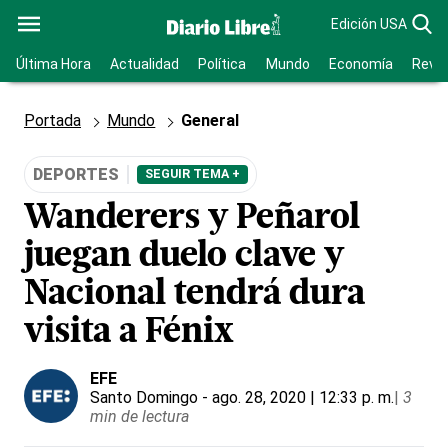
Edición USA
Última Hora
Actualidad
Política
Mundo
Economía
Revis
Portada
Mundo
General
DEPORTES
SEGUIR TEMA +
Wanderers y Peñarol
juegan duelo clave y
Nacional tendrá dura
visita a Fénix
EFE
Santo Domingo
- ago. 28, 2020 | 12:33 p. m.
|
3
min de lectura