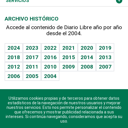
Cambio climático
Opinión
SERVICIOS
Macroeconomía
Mi mascota
Resultados deportivos
Columnistas
Planeta
Efemérides
ARCHIVO HISTÓRICO
Hablando con el pediatra
Línea de hit
Lecturas
Hecho en casa
Cumpleaños
Accede al contenido de Diario Libre año por año
desde el 2004.
Diario de nutrición
BRV
Más firmas
Mundo gamer
RSS
Vida y familia
TBT Deportivo
Guía del dinero
Horóscopos
2024
2023
2022
2021
2020
2019
Eñe
2018
2017
2016
2015
2014
2013
Juegos
2012
2011
2010
2009
2008
2007
Celebrando la vida
2006
2005
2004
Sin complejos
En pocas palabras
Utilizamos cookies propias y de terceros para obtener datos
Descarga nuestras aplicaciones para Android, iOS y
Escuchando al corazón
estadísticos de la navegación de nuestros usuarios y mejorar
sistema Huawei.
nuestros servicios. Esto nos permite personalizar el contenido
que ofrecemos y mostrar publicidad relacionada a sus
Economía Personal
intereses. Si continúa navegando, consideramos que acepta su
uso.
Consulta Libre