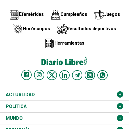
Efemérides
Cumpleaños
Juegos
Horóscopos
Resultados deportivos
Herramientas
ACTUALIDAD
Nacional
POLÍTICA
Ciudad
Partidos
MUNDO