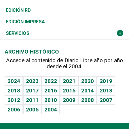
Ocenanía
Telecom.
Sociales
Tenis
El Espía
Historia
Revista
EDICIÓN RD
Caribe
Global y variable
Novedades
Olimpismo
Noticiero Poteleche
Martes de tecnología
Deportes
EDICIÓN IMPRESA
Resto del mundo
Economía personal
Podcast Arte Libre
Más deportes
Columnistas
Cambio climático
Opinión
SERVICIOS
Macroeconomía
Mi mascota
Resultados deportivos
Lecturas
Planeta
Efemérides
ARCHIVO HISTÓRICO
Hablando con el pediatra
Línea de hit
Más firmas
Hecho en casa
Cumpleaños
Accede al contenido de Diario Libre año por año
desde el 2004.
Diario de nutrición
BRV
Mundo gamer
RSS
Vida y familia
TBT Deportivo
Guía del dinero
Horóscopos
2024
2023
2022
2021
2020
2019
Eñe
2018
2017
2016
2015
2014
2013
Crucigramas
2012
2011
2010
2009
2008
2007
Celebrando la vida
2006
2005
2004
Sin complejos
En pocas palabras