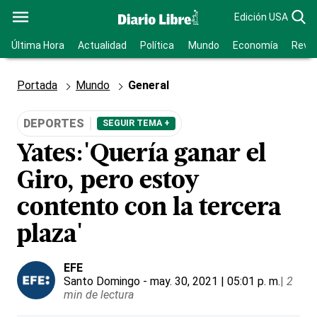
Edición USA
Última Hora
Actualidad
Política
Mundo
Economía
Revis
Portada
Mundo
General
DEPORTES
SEGUIR TEMA +
Yates:'Quería ganar el
Giro, pero estoy
contento con la tercera
plaza'
EFE
Santo Domingo
- may. 30, 2021 | 05:01 p. m.
|
2
min de lectura