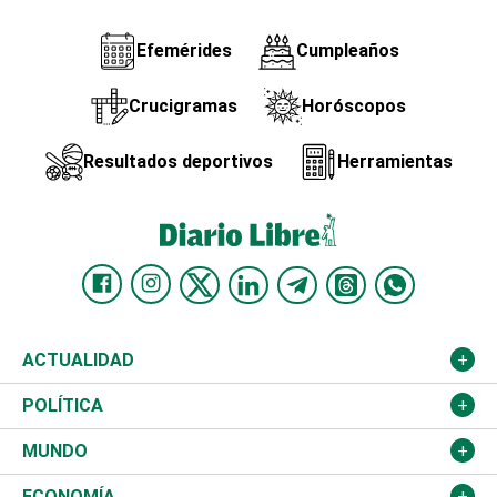
Efemérides
Cumpleaños
Crucigramas
Horóscopos
Resultados deportivos
Herramientas
ACTUALIDAD
Nacional
POLÍTICA
Ciudad
Partidos
MUNDO
Educación
JCE
Estados Unidos
ECONOMÍA