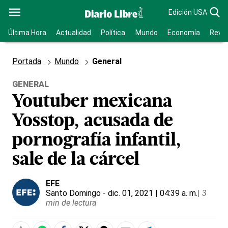
Edición USA
Última Hora
Actualidad
Política
Mundo
Economía
Revis
Portada
Mundo
General
GENERAL
Youtuber mexicana
Yosstop, acusada de
pornografía infantil,
sale de la cárcel
EFE
Santo Domingo
- dic. 01, 2021 | 04:39 a. m.
|
3
min de lectura