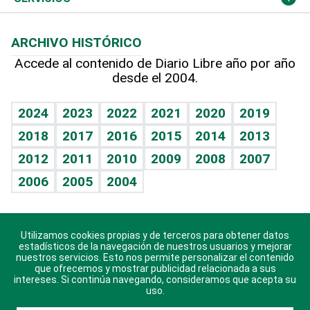
Macroeconomía
Mi mascota
Resultados deportivos
Lecturas
Planeta
Efemérides
ARCHIVO HISTÓRICO
Hablando con el pediatra
Línea de hit
Más firmas
Hecho en casa
Cumpleaños
Accede al contenido de Diario Libre año por año
desde el 2004.
Diario de nutrición
BRV
Mundo gamer
RSS
Vida y familia
TBT Deportivo
Guía del dinero
Horóscopos
2024
2023
2022
2021
2020
2019
Eñe
2018
2017
2016
2015
2014
2013
Crucigramas
2012
2011
2010
2009
2008
2007
Celebrando la vida
2006
2005
2004
Sin complejos
En pocas palabras
Utilizamos cookies propias y de terceros para obtener datos
Descarga nuestras aplicaciones para Android, iOS y
Escuchando al corazón
estadísticos de la navegación de nuestros usuarios y mejorar
sistema Huawei.
nuestros servicios. Esto nos permite personalizar el contenido
que ofrecemos y mostrar publicidad relacionada a sus
Economía Personal
intereses. Si continúa navegando, consideramos que acepta su
uso.
Consulta Libre