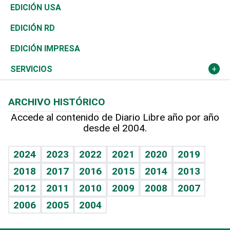
Reportajes
África
Vivienda
Buena Vida
Ciclismo
En Directo
Tecnología
Economía
EDICIÓN USA
Ocenanía
Telecom.
Sociales
Tenis
El Espía
Historia
Revista
EDICIÓN RD
Caribe
Global y variable
Novedades
Olimpismo
Noticiero Poteleche
Martes de tecnología
Deportes
EDICIÓN IMPRESA
Resto del mundo
Economía personal
Podcast Arte Libre
Más deportes
Columnistas
Cambio climático
Opinión
SERVICIOS
Macroeconomía
Mi mascota
Resultados deportivos
Lecturas
Planeta
Efemérides
ARCHIVO HISTÓRICO
Hablando con el pediatra
Línea de hit
Más firmas
Hecho en casa
Cumpleaños
Accede al contenido de Diario Libre año por año
desde el 2004.
Diario de nutrición
BRV
Mundo gamer
RSS
Vida y familia
TBT Deportivo
Guía del dinero
Horóscopos
2024
2023
2022
2021
2020
2019
Eñe
2018
2017
2016
2015
2014
2013
Crucigramas
2012
2011
2010
2009
2008
2007
Celebrando la vida
2006
2005
2004
Sin complejos