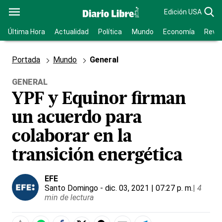
Edición USA
Última Hora
Actualidad
Política
Mundo
Economía
Revis
Portada
Mundo
General
GENERAL
YPF y Equinor firman
un acuerdo para
colaborar en la
transición energética
EFE
Santo Domingo
- dic. 03, 2021 | 07:27 p. m.
|
4
min de lectura