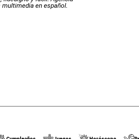
s multimedia en español.
Cumpleaños
Juegos
Horóscopo
R