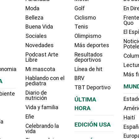
Moda
Golf
En Dir
Belleza
Ciclismo
Frente
Quo
Buena Vida
Tenis
El Esp
Sociales
Olimpismo
Notici
Novedades
Más deportes
Potel
Podcast Arte
Resultados
Colum
Libre
deportivos
Lectu
onomia
Mi mascota
Línea de hit
Más f
Hablando con el
BRV
A
pediatra
MUN
TBT Deportivo
Diario de
biente
nutrición
ÚLTIMA
Estad
Vida y familia
HORA
Améri
Eñe
Haití
ía
EDICIÓN USA
Celebrando la
Españ
vida
Europ