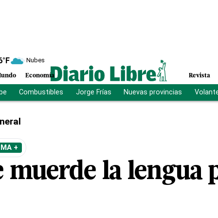
6
°F
Nubes
undo
Economía
Revista
ibe
Combustibles
Jorge Frías
Nuevas provincias
Volant
neral
EMA +
e muerde la lengua p