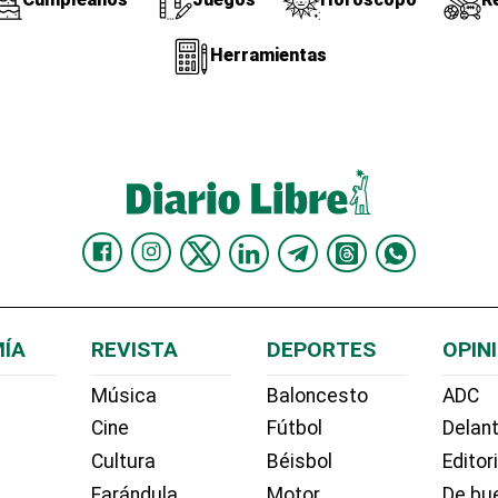
Herramientas
ÍA
REVISTA
DEPORTES
OPIN
Música
Baloncesto
ADC
Cine
Fútbol
Delant
Cultura
Béisbol
Editor
Farándula
Motor
De bue