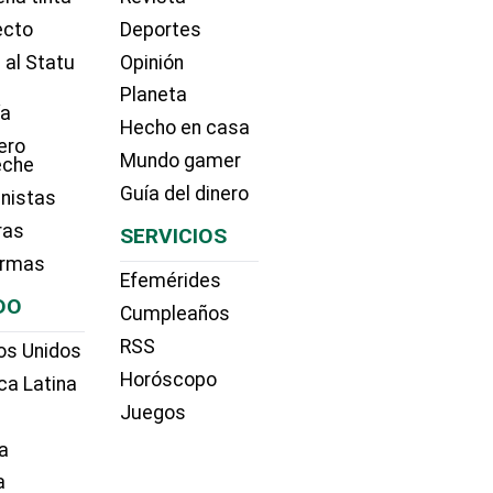
ecto
Deportes
 al Statu
Opinión
Planeta
ía
Hecho en casa
ero
Mundo gamer
eche
Guía del dinero
nistas
ras
SERVICIOS
irmas
Efemérides
DO
Cumpleaños
RSS
os Unidos
Horóscopo
ca Latina
Juegos
a
a