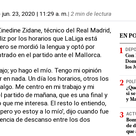
-
jun. 23, 2020 | 11:29 a. m.
|
2 min de lectura
Zinedine Zidane, técnico del Real Madrid,
EN P
liz por los horarios que LaLiga está
ero se mordió la lengua y optó por
DEP
ntrado en el partido ante el Mallorca.
Con 
Domi
los 
ajo; yo hago el mío. Tengo mi opinión
 en nada. Un día los horarios, otros los
POLÍ
algo. Me centro en mi trabajo y mi
¿Qué
l partido de mañana, que es una final y
si s
y Ma
 que me interesa. El resto lo entiendo,
pero yo estoy a lo mío', dijo cuando fue
ACT
rencia de descanso entre los dos
Bomb
de d
que 