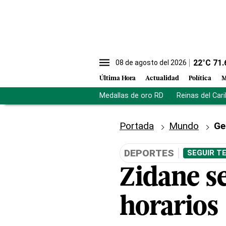
22
°C
71.
08 de agosto del 2026
Última Hora
Actualidad
Política
M
Medallas de oro RD
Reinas del Car
Portada
Mundo
Ge
DEPORTES
SEGUIR T
Zidane s
horarios