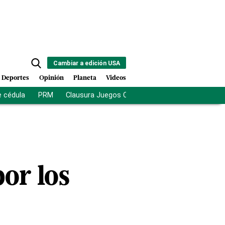
Cambiar a edición USA
Deportes
Opinión
Planeta
Videos
e cédula
PRM
Clausura Juegos Centroamericanos
De la Es
or los