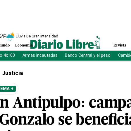
6
°F
Lluvia De Gran Intensidad
undo
Economía
Revista
vo 4x100
Armas incautadas
Banco Central y el peso
Cambio
Justicia
TEMA +
n Antipulpo: camp
 Gonzalo se benefic