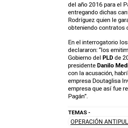
del año 2016 para el P
entregando dichas can
Rodríguez quien le gar
obteniendo contratos 
En el interrogatorio l
declararon: “los emit
Gobierno del
PLD
de 20
presidente
Danilo Med
con la acusación, habr
empresa Doutaglisa Inv
empresa que así fue re
Pagán”.
TEMAS -
OPERACIÓN ANTIPU