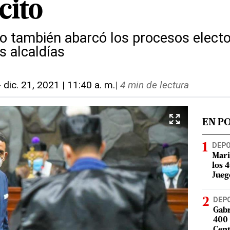
cito
to también abarcó los procesos elect
s alcaldías
-
dic. 21, 2021 | 11:40 a. m.
|
4 min de lectura
EN P
DEP
Mari
los 
Jueg
DEP
Gabr
400 
Cent