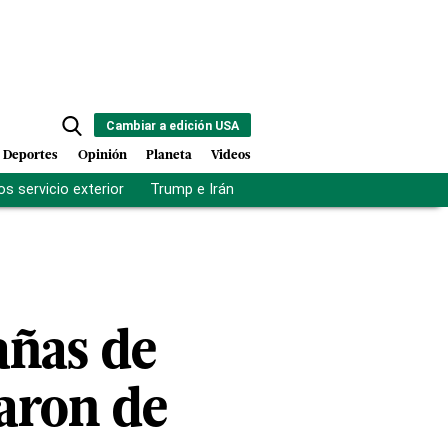
Cambiar a edición USA
Deportes
Opinión
Planeta
Videos
s servicio exterior
Trump e Irán
Fuerza antipandillas Haití
añas de
iaron de