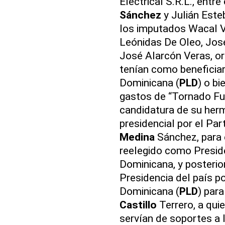
Electrical S.R.L., entr
Sánchez
y Julián Este
los imputados Wacal V
Leónidas De Oleo, Jos
José Alarcón Veras, o
tenían como beneficiari
Dominicana (
PLD
) o bi
gastos de “Tornado Fu
candidatura de su her
presidencial por el Par
Medina
Sánchez, para 
reelegido como Preside
Dominicana, y posterio
Presidencia del país po
Dominicana (
PLD
) par
Castillo
Terrero, a qui
servían de soportes a 