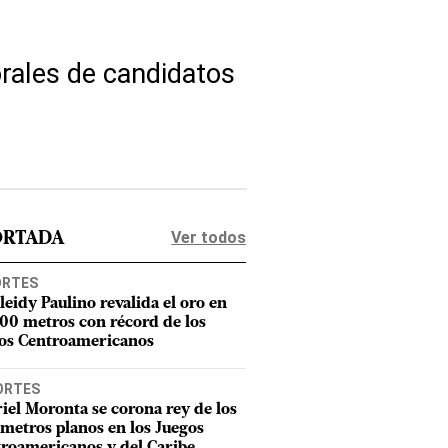
orales de candidatos
Ver todos
ORTADA
ORTES
leidy Paulino revalida el oro en
400 metros con récord de los
os Centroamericanos
ORTES
iel Moronta se corona rey de los
metros planos en los Juegos
roamericanos y del Caribe