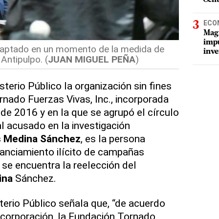
ECO
Magí
impu
captado en un momento de la medida de
inve
Antipulpo. (
JUAN MIGUEL PEÑA
)
terio Público la organización sin fines
rnado Fuerzas Vivas, Inc., incorporada
 de 2016 y en la que se agrupó el círculo
al acusado en la investigación
s Medina Sánchez
, es la persona
inanciamiento ilícito de campañas
e se encuentra la reelección del
ina
Sánchez.
terio Público señala que, “de acuerdo
ncorporación, la Fundación Tornado