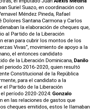
e otras, el imputado Juan
Alexis Medina
ban Suriel Suazo, en coordinación con
ernavel Méndez Pineda, Rafael
é Dolores Santana Carmona y Carlos
rdenaban la elaboración de cheques que,
o al Partido de la Liberación
en eran para cubrir los montos de los
erzas Vivas”, movimiento de apoyo a la
mano, el entonces candidato
tido de la Liberación Dominicana,
Danilo
el periodo 2016-2020, quien resultó
nte Constitucional de la República
rmente, para el candidato a la
r el Partido de la Liberación
a el período 2020-2024:
Gonzalo
en en las relaciones de gastos que
los cheques emitidos, estos le llamaban