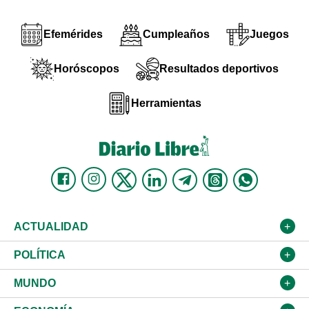
Efemérides
Cumpleaños
Juegos
Horóscopos
Resultados deportivos
Herramientas
ACTUALIDAD
Nacional
POLÍTICA
Ciudad
Partidos
MUNDO