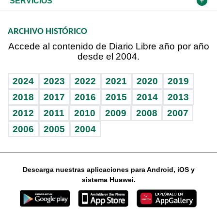
Cambio climático
Opinión
SERVICIOS
Macroeconomía
Mi mascota
Resultados deportivos
Noticiero Poteleche
Planeta
Efemérides
ARCHIVO HISTÓRICO
Hablando con el pediatra
Línea de hit
Columnistas
Hecho en casa
Cumpleaños
Accede al contenido de Diario Libre año por año
desde el 2004.
Diario de nutrición
Libreta deportiva
Lecturas
Mundo gamer
RSS
Vida y familia
BRV
Más firmas
Guía del dinero
Horóscopos
2024
2023
2022
2021
2020
2019
Eñe
TBT Deportivo
2018
2017
2016
2015
2014
2013
Juegos
2012
2011
2010
2009
2008
2007
Celebrando la vida
2006
2005
2004
Sin complejos
En pocas palabras
Descarga nuestras aplicaciones para Android, iOS y
Escuchando al corazón
sistema Huawei.
Economía Personal
Consulta Libre