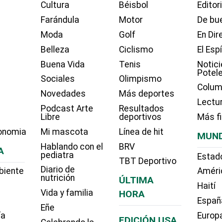
Cultura
Béisbol
Editor
Farándula
Motor
De bue
Moda
Golf
En Dir
Belleza
Ciclismo
El Esp
Buena Vida
Tenis
Notici
Potel
Sociales
Olimpismo
Colum
Novedades
Más deportes
Lectu
Podcast Arte
Resultados
Libre
deportivos
Más f
onomia
Mi mascota
Línea de hit
MUN
Hablando con el
BRV
A
pediatra
Estad
TBT Deportivo
Diario de
biente
Améri
nutrición
ÚLTIMA
Haití
Vida y familia
HORA
Españ
Eñe
ía
Europ
EDICIÓN USA