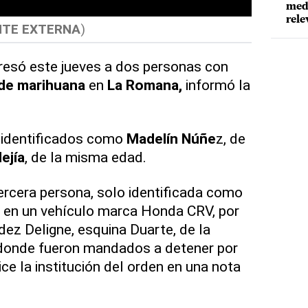
meda
rele
NTE EXTERNA
)
esó este jueves a dos personas con
 de marihuana
en
La Romana,
informó la
 identificados como
Madelín Núñe
z, de
ejía
, de la misma edad.
ercera persona, solo identificada como
n en un vehículo marca Honda CRV, por
dez Deligne, esquina Duarte, de la
r donde fueron mandados a detener por
dice la institución del orden en una nota