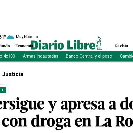
6
°F
Muy Nuboso
undo
Economía
Revista
vo 4x100
Armas incautadas
Banco Central y el peso
Cambio
Justicia
 +
ersigue y apresa a d
con droga en La R