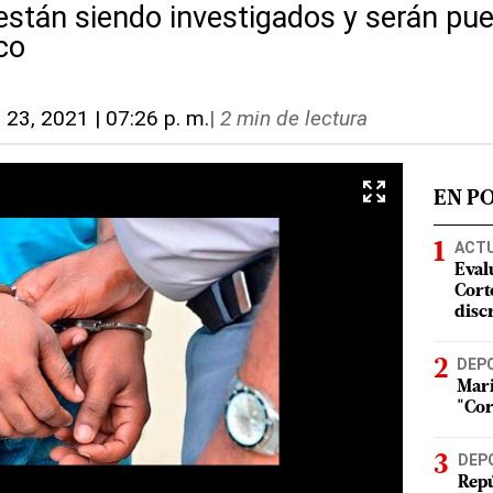
están siendo investigados y serán pue
co
. 23, 2021 | 07:26 p. m.
|
2 min de lectura
EN P
ACT
Eval
Corte
disc
DEP
Mari
"Cor
DEP
Repú