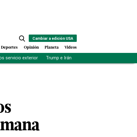
Cambiar a edición USA
Deportes
Opinión
Planeta
Videos
s servicio exterior
Trump e Irán
Fuerza antipandillas Haití
os
omana