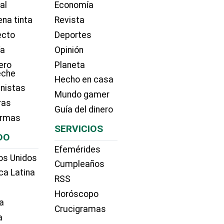
ial
Economía
na tinta
Revista
ecto
Deportes
ía
Opinión
ero
Planeta
eche
Hecho en casa
nistas
Mundo gamer
ras
Guía del dinero
irmas
SERVICIOS
DO
Efemérides
os Unidos
Cumpleaños
ca Latina
RSS
Horóscopo
a
Crucigramas
a