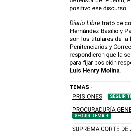
defensor del Pueblo, 
positivo ese discurso.
Diario Libre
trató de co
Hernández Basilio y Pa
son los titulares de la
Penitenciarios y Corre
respondieron que la s
para fijar posición re
Luis Henry Molina
.
TEMAS -
PRISIONES
SEGUIR T
PROCURADURÍA GENE
SEGUIR TEMA +
SUPREMA CORTE DE 