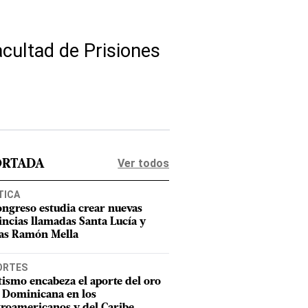
acultad de Prisiones
Ver todos
ORTADA
TICA
ongreso estudia crear nuevas
incias llamadas Santa Lucía y
as Ramón Mella
ORTES
tismo encabeza el aporte del oro
 Dominicana en los
roamericanos y del Caribe