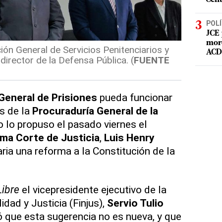
POLÍ
JCE 
mord
ión General de Servicios Penitenciarios y
ACD 
 director de la Defensa Pública. (
FUENTE
General de Prisiones
pueda funcionar
s de la
Procuraduría General de la
o lo propuso el pasado viernes el
ma Corte de Justicia
,
Luis Henry
ria una reforma a la Constitución de la
Libre
el vicepresidente ejecutivo de la
idad y Justicia (Finjus),
Servio Tulio
ró que esta sugerencia no es nueva, y que