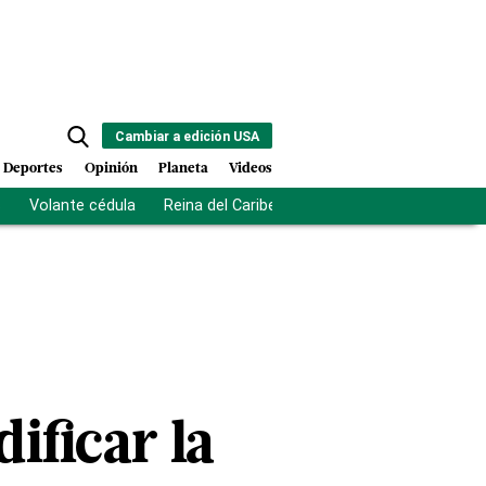
Cambiar a edición USA
Deportes
Opinión
Planeta
Videos
s
Volante cédula
Reina del Caribe
Clausura Juegos Centro
ificar la