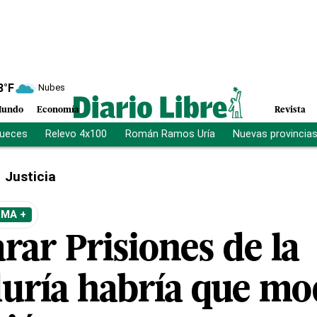
8
°F
Nubes
undo
Economía
Revista
jueces
Relevo 4x100
Román Ramos Uría
Nuevas provincia
Justicia
EMA +
rar Prisiones de la
uría habría que mod