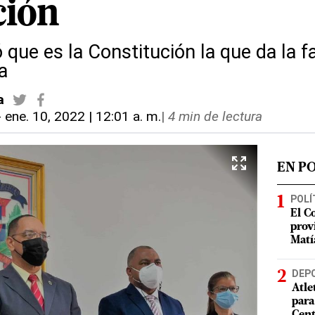
ción
ó que es la Constitución la que da la f
a
a
-
ene. 10, 2022 | 12:01 a. m.
|
4 min de lectura
EN P
POLÍ
El C
prov
Matí
DEP
Atle
para
Cent