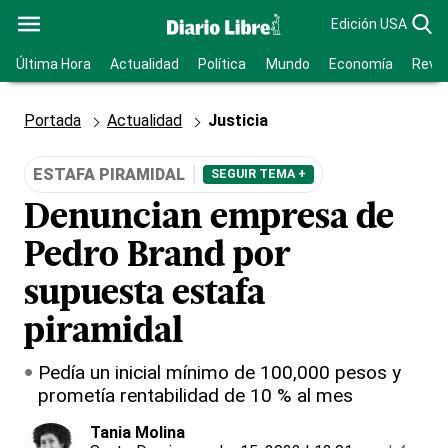
Edición USA
Última Hora
Actualidad
Política
Mundo
Economía
Revis
Portada
Actualidad
Justicia
ESTAFA PIRAMIDAL
SEGUIR TEMA +
Denuncian empresa de
Pedro Brand por
supuesta estafa
piramidal
Pedía un inicial mínimo de 100,000 pesos y
prometía rentabilidad de 10 % al mes
Tania Molina