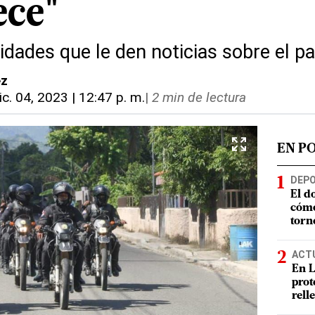
ece"
ridades que le den noticias sobre el p
ez
ic. 04, 2023 | 12:47 p. m.
|
2 min de lectura
EN P
DEP
El d
cómo
torn
ACT
En L
prot
rell