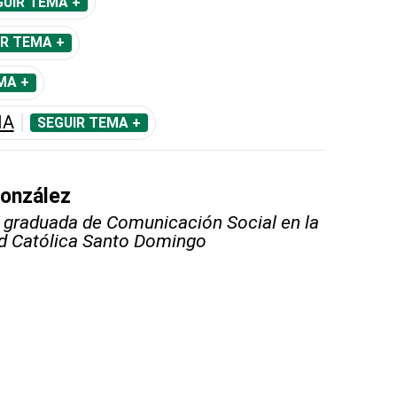
GUIR TEMA +
IR TEMA +
MA +
IA
SEGUIR TEMA +
onzález
, graduada de Comunicación Social en la
d Católica Santo Domingo