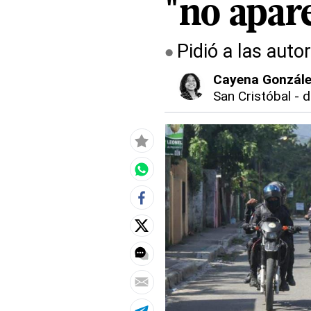
"no apar
Pidió a las auto
Cayena Gonzál
San Cristóbal
-
d