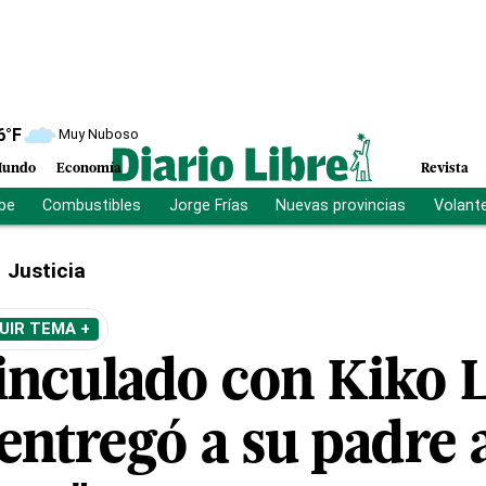
6
°F
Muy Nuboso
undo
Economía
Revista
ibe
Combustibles
Jorge Frías
Nuevas provincias
Volant
Justicia
UIR TEMA +
vinculado con Kiko
entregó a su padre 