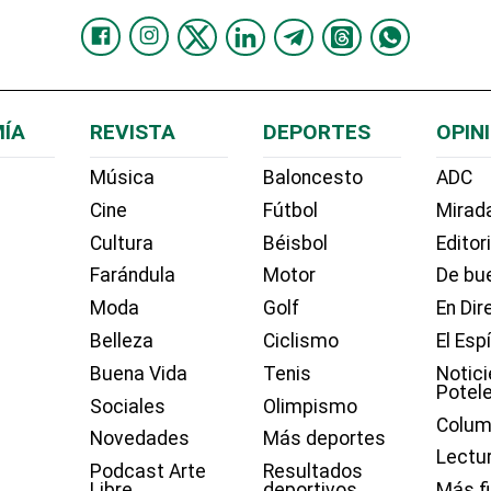
ÍA
REVISTA
DEPORTES
OPIN
Música
Baloncesto
ADC
Cine
Fútbol
Mirada
Cultura
Béisbol
Editor
Farándula
Motor
De bue
Moda
Golf
En Dir
Belleza
Ciclismo
El Esp
Buena Vida
Tenis
Notici
Potel
Sociales
Olimpismo
Colum
Novedades
Más deportes
Lectu
Podcast Arte
Resultados
Libre
deportivos
Más f