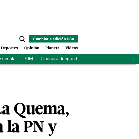
Cambiar a edición USA
Deportes
Opinión
Planeta
Videos
e cédula
PRM
Clausura Juegos Centroamericanos
De la Es
 La Quema,
a la PN y