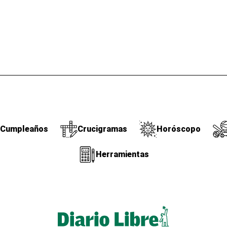
Cumpleaños
Crucigramas
Horóscopo
Herramientas