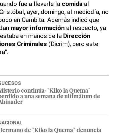
ando fue a llevarle la
comida
al
istóbal, ayer, domingo, al mediodía, no
mpoco en Cambita. Además indicó que
 dan
mayor información
al respecto, ya
l estaba en manos de la
Dirección
iones Criminales
(Dicrim), pero este
ra”.
SUCESOS
Misterio continúa: "Kiko la Quema"
perdido a una semana de ultimátum de
Abinader
NACIONAL
Hermano de "Kiko la Quema" denuncia