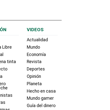
IÓN
VIDEOS
Actualidad
 Libre
Mundo
ial
Economía
na tinta
Revista
ecto
Deportes
ía
Opinión
ero
Planeta
eche
Hecho en casa
nistas
Mundo gamer
ras
Guía del dinero
irmas