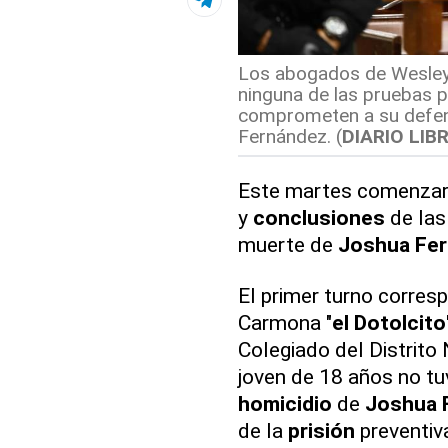
Los abogados de Wesley 
ninguna de las pruebas p
comprometen a su defend
Fernández. (
DIARIO LIB
Este martes comenzar
y
conclusiones
de la
muerte de
Joshua Fe
El primer turno corresp
Carmona "
el Dotolcito
Colegiado del Distrito 
joven de 18 años no tu
homicidio
de
Joshua 
de la
prisión
preventiva