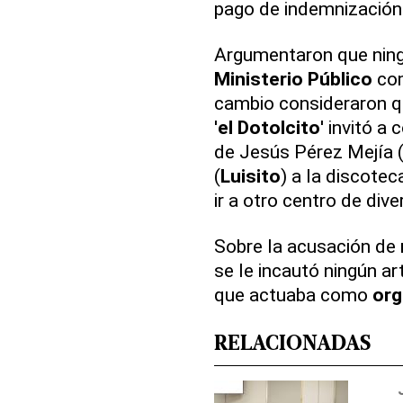
pago de indemnización a
Argumentaron que nin
Ministerio Público
com
cambio consideraron qu
'
el Dotolcito
' invitó a
de Jesús Pérez Mejía (
(
Luisito
) a la discotec
ir a otro centro de dive
Sobre la acusación de
se le incautó ningún a
que actuaba como
org
RELACIONADAS