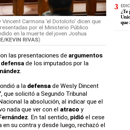
EDIC
¿Te 
Unid
Vincent Carmona 'el Dotolcito' dicen que
que 
resentadas por el Ministerio Público
ido en la muerte del joven Joshua
RE/KEVIN RIVAS
)
on las presentaciones de
argumentos
s
defensa
de los imputados por la
rnández
.
ondió a la
defensa
de Wesly Dincent
", que solicitó a Segundo Tribunal
Nacional la absolución, al indicar que el
vo nada que ver con el
atraco
y
Fernández
. En tal sentido,
pidió
el cese
 en su contra y desde luego, rechazó el