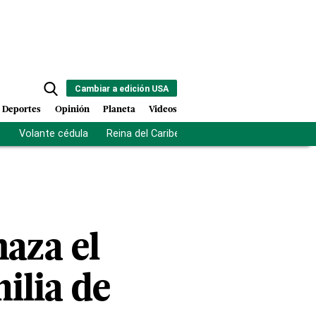
Cambiar a edición USA
Deportes
Opinión
Planeta
Videos
s
Volante cédula
Reina del Caribe
Clausura Juegos Centro
haza el
ilia de