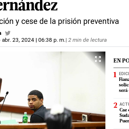
ernández
ión y cese de la prisión preventiva
a
-
abr. 23, 2024 | 06:38 p. m.
|
2 min de lectura
EN P
EDIC
Fian
soli
será
ACT
Cae 
Suda
Puer