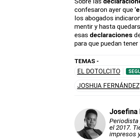
Sobre las
declaracion
confesaron ayer que '
e
los abogados indicaro
mentir y hasta quedars
esas
declaraciones
de
para que puedan tener v
TEMAS -
EL DOTOLCITO
SEGU
JOSHUA FERNÁNDEZ
Josefina
Periodista
el 2017. T
impresos y