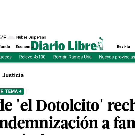
6
°F
Nubes Dispersas
undo
Economía
Revista
jueces
Relevo 4x100
Román Ramos Uría
Nuevas provincia
Justicia
IR TEMA +
e 'el Dotolcito' rec
indemnización a fam