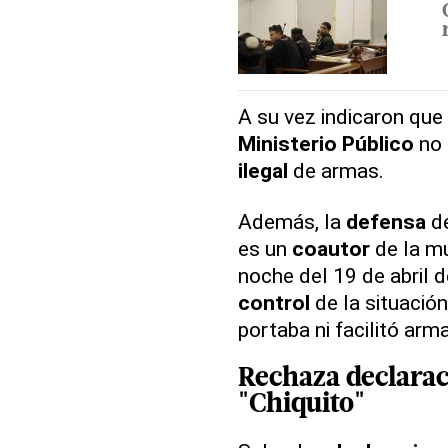
A su vez indicaron que
Ministerio Público
no 
ilegal
de armas.
Además, la
defensa
de
es un
coautor
de la mu
noche del 19 de abril 
control
de la situación
portaba ni facilitó arm
Rechaza
declara
"Chiquito"