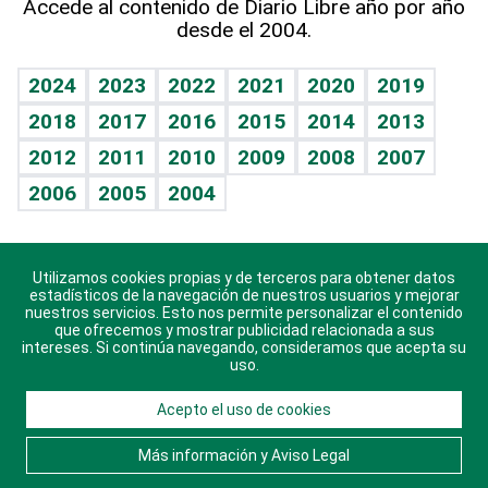
Accede al contenido de Diario Libre año por año
desde el 2004.
Diario de nutrición
BRV
Mundo gamer
RSS
Vida y familia
TBT Deportivo
Guía del dinero
Horóscopos
2024
2023
2022
2021
2020
2019
Eñe
2018
2017
2016
2015
2014
2013
Juegos
2012
2011
2010
2009
2008
2007
Celebrando la vida
2006
2005
2004
Sin complejos
En pocas palabras
Utilizamos cookies propias y de terceros para obtener datos
Descarga nuestras aplicaciones para Android, iOS y
Escuchando al corazón
estadísticos de la navegación de nuestros usuarios y mejorar
sistema Huawei.
nuestros servicios. Esto nos permite personalizar el contenido
que ofrecemos y mostrar publicidad relacionada a sus
Economía Personal
intereses. Si continúa navegando, consideramos que acepta su
uso.
Consulta Libre
Acepto el uso de cookies
© 2021 Diario Libre, todos los derechos reservados.
Consulta el
Aviso Legal
. Ponte en
Contacto
con
Más información y Aviso Legal
nosotros y conoce más sobre Diario Libre