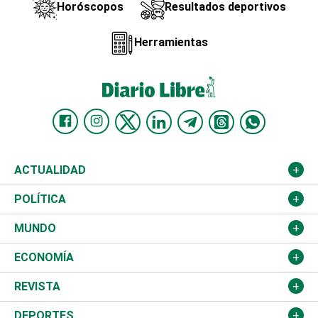
Horóscopos
Resultados deportivos
Herramientas
ACTUALIDAD
Nacional
POLÍTICA
Ciudad
Partidos
MUNDO
Educación
JCE
Estados Unidos
ECONOMÍA
Salud
TSE
América Latina
Finanzas
REVISTA
Justicia
Congreso Nacional
Haití
Turismo
Música
DEPORTES