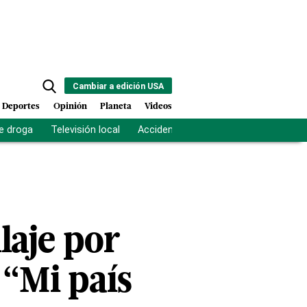
Cambiar a edición USA
Deportes
Opinión
Planeta
Videos
e droga
Televisión local
Accidente Los Ríos
Fuerza antipand
laje por
 “Mi país