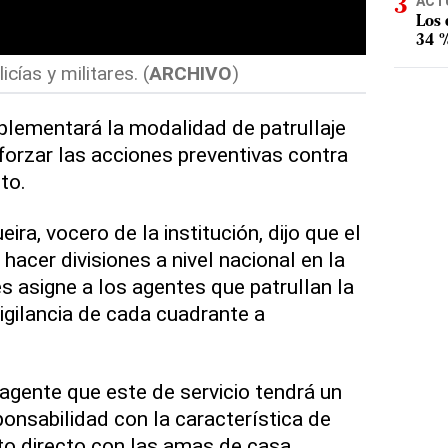
ACT
Los
34 %
icías y militares. (
ARCHIVO
)
lementará la modalidad de patrullaje
forzar las acciones preventivas contra
ito.
ira, vocero de la institución, dijo que el
acer divisiones a nivel nacional en la
s asigne a los agentes que patrullan la
igilancia de cada cuadrante a
agente que este de servicio tendrá un
ponsabilidad con la característica de
o directo con las amas de casa,