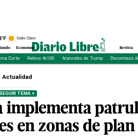
8
°F
Cielo Claro
undo
Economía
Revista
ema Corte
Relevo 4x100
Aranceles de Trump
Decomisos d
Actualidad
SEGUIR TEMA +
a implementa patrul
es en zonas de plan