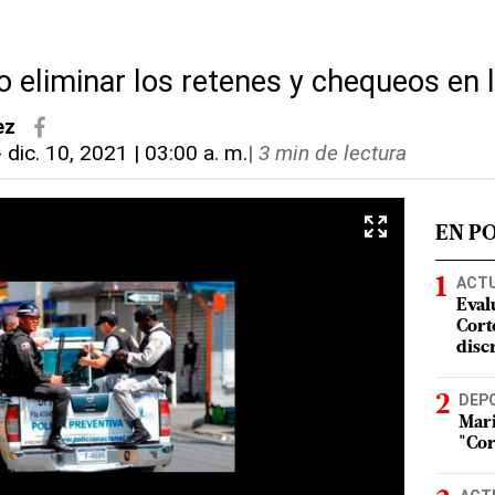
 eliminar los retenes y chequeos en l
ez
-
dic. 10, 2021 | 03:00 a. m.
|
3 min de lectura
EN P
ACT
Eval
Corte
disc
DEP
Mari
"Cor