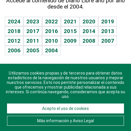
Accede al contenido de Diario Libre año por año
desde el 2004.
Diario de nutrición
BRV
Mundo gamer
RSS
Vida y familia
TBT Deportivo
Guía del dinero
Horóscopos
2024
2023
2022
2021
2020
2019
Eñe
2018
2017
2016
2015
2014
2013
Crucigramas
2012
2011
2010
2009
2008
2007
Celebrando la vida
2006
2005
2004
Sin complejos
En pocas palabras
Utilizamos cookies propias y de terceros para obtener datos
Descarga nuestras aplicaciones para Android, iOS y
Escuchando al corazón
estadísticos de la navegación de nuestros usuarios y mejorar
sistema Huawei.
nuestros servicios. Esto nos permite personalizar el contenido
que ofrecemos y mostrar publicidad relacionada a sus
Economía Personal
intereses. Si continúa navegando, consideramos que acepta su
uso.
Consulta Libre
Acepto el uso de cookies
© 2021 Diario Libre, todos los derechos reservados.
Consulta el
Aviso Legal
. Ponte en
Contacto
con
Más información y Aviso Legal
nosotros y conoce más sobre Diario Libre