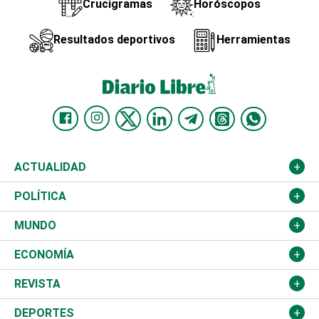
Crucigramas
Horóscopos
Resultados deportivos
Herramientas
ACTUALIDAD
Nacional
POLÍTICA
Ciudad
Partidos
MUNDO
Educación
JCE
Estados Unidos
ECONOMÍA
Salud
TSE
América Latina
Finanzas
REVISTA
Justicia
Congreso Nacional
Haití
Turismo
Música
DEPORTES