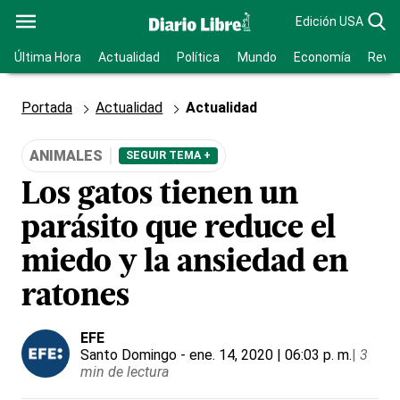
Edición USA
Última Hora
Actualidad
Política
Mundo
Economía
Revis
Portada
Actualidad
Actualidad
ANIMALES
SEGUIR TEMA +
Los gatos tienen un
parásito que reduce el
miedo y la ansiedad en
ratones
EFE
Santo Domingo
- ene. 14, 2020 | 06:03 p. m.
|
3
min de lectura