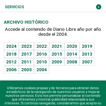
Resto del mundo
Economía personal
Podcast Arte Libre
Más deportes
Columnistas
Cambio climático
Opinión
SERVICIOS
Macroeconomía
Mi mascota
Resultados deportivos
Lecturas
Planeta
Efemérides
ARCHIVO HISTÓRICO
Hablando con el pediatra
Línea de hit
Más firmas
Hecho en casa
Cumpleaños
Accede al contenido de Diario Libre año por año
desde el 2004.
Diario de nutrición
BRV
Mundo gamer
RSS
Vida y familia
TBT Deportivo
Guía del dinero
Horóscopos
2024
2023
2022
2021
2020
2019
Eñe
2018
2017
2016
2015
2014
2013
Crucigramas
2012
2011
2010
2009
2008
2007
Celebrando la vida
2006
2005
2004
Sin complejos
En pocas palabras
Utilizamos cookies propias y de terceros para obtener datos
Descarga nuestras aplicaciones para Android, iOS y
Escuchando al corazón
estadísticos de la navegación de nuestros usuarios y mejorar
sistema Huawei.
nuestros servicios. Esto nos permite personalizar el contenido
que ofrecemos y mostrar publicidad relacionada a sus
Economía Personal
intereses. Si continúa navegando, consideramos que acepta su