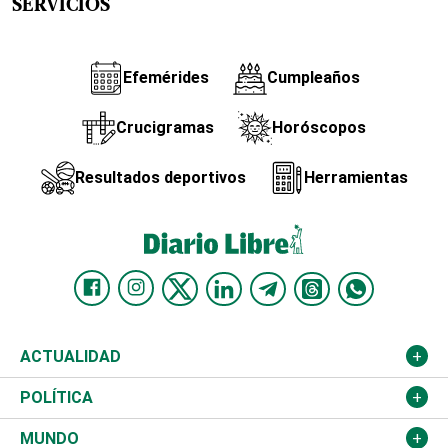
SERVICIOS
Efemérides
Cumpleaños
Crucigramas
Horóscopos
Resultados deportivos
Herramientas
ACTUALIDAD
Nacional
POLÍTICA
Ciudad
Partidos
MUNDO