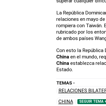
superar cualquier dific
La República Dominica
relaciones en mayo de 
rompiera con Taiwán. E
rubricado por los ento
de ambos países Wang 
Con esto la República
China
en el mundo, req
China
establezca relac
Estado.
TEMAS -
RELACIONES BILATE
CHINA
SEGUIR TEMA 