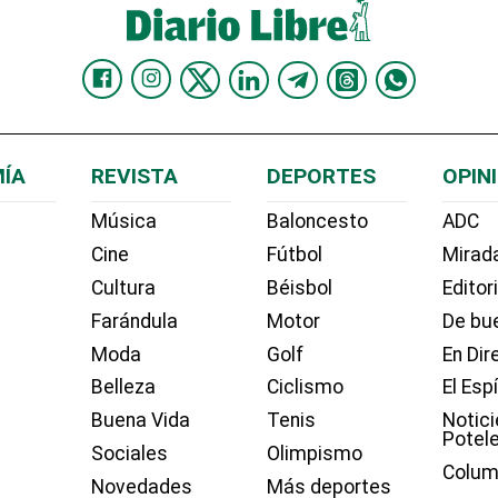
ÍA
REVISTA
DEPORTES
OPIN
Música
Baloncesto
ADC
Cine
Fútbol
Mirada
Cultura
Béisbol
Editor
Farándula
Motor
De bue
Moda
Golf
En Dir
Belleza
Ciclismo
El Esp
Buena Vida
Tenis
Notici
Potel
Sociales
Olimpismo
Colum
Novedades
Más deportes