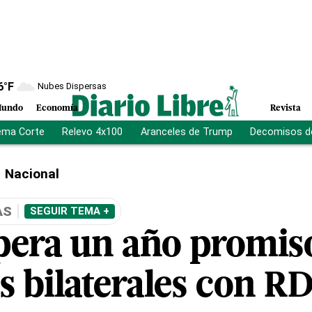
6
°F
Nubes Dispersas
undo
Economía
Revista
ema Corte
Relevo 4x100
Aranceles de Trump
Decomisos d
Nacional
AS
SEGUIR TEMA +
pera un año promiso
s bilaterales con R