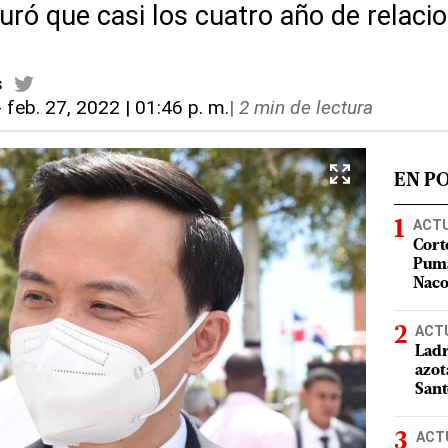
ró que casi los cuatro año de relaci
s
-
feb. 27, 2022 | 01:46 p. m.
|
2 min de lectura
EN P
ACT
Cort
Puma
Nac
ACT
Ladr
azot
San
ACT