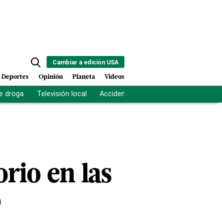
Cambiar a edición USA
Deportes
Opinión
Planeta
Videos
e droga
Televisión local
Accidente Los Ríos
Fuerza antipand
rio en las
D