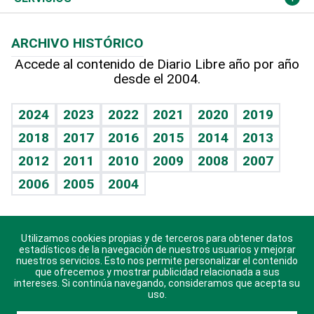
Macroeconomía
Mi mascota
Resultados deportivos
Lecturas
Planeta
Efemérides
ARCHIVO HISTÓRICO
Hablando con el pediatra
Línea de hit
Más firmas
Hecho en casa
Cumpleaños
Accede al contenido de Diario Libre año por año
desde el 2004.
Diario de nutrición
BRV
Mundo gamer
RSS
Vida y familia
TBT Deportivo
Guía del dinero
Horóscopos
2024
2023
2022
2021
2020
2019
Eñe
2018
2017
2016
2015
2014
2013
Crucigramas
2012
2011
2010
2009
2008
2007
Celebrando la vida
2006
2005
2004
Sin complejos
En pocas palabras
Utilizamos cookies propias y de terceros para obtener datos
Descarga nuestras aplicaciones para Android, iOS y
Escuchando al corazón
estadísticos de la navegación de nuestros usuarios y mejorar
sistema Huawei.
nuestros servicios. Esto nos permite personalizar el contenido
que ofrecemos y mostrar publicidad relacionada a sus
Economía Personal
intereses. Si continúa navegando, consideramos que acepta su
uso.
Consulta Libre