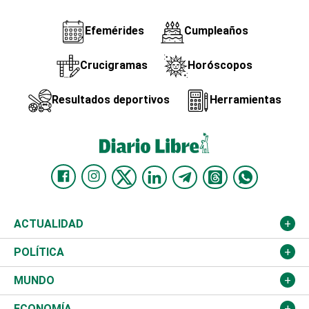
Efemérides
Cumpleaños
Crucigramas
Horóscopos
Resultados deportivos
Herramientas
ACTUALIDAD
Nacional
POLÍTICA
Ciudad
Partidos
MUNDO
Educación
JCE
Estados Unidos
ECONOMÍA