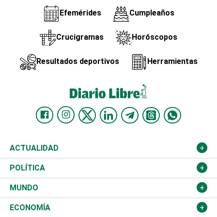
Efemérides
Cumpleaños
Crucigramas
Horóscopos
Resultados deportivos
Herramientas
ACTUALIDAD
Nacional
POLÍTICA
Ciudad
Partidos
MUNDO
Educación
JCE
Estados Unidos
ECONOMÍA