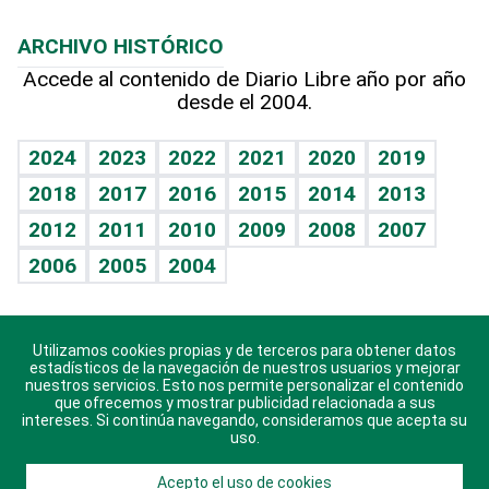
Macroeconomía
Mi mascota
Resultados deportivos
Lecturas
Planeta
Efemérides
ARCHIVO HISTÓRICO
Hablando con el pediatra
Línea de hit
Más firmas
Hecho en casa
Cumpleaños
Accede al contenido de Diario Libre año por año
desde el 2004.
Diario de nutrición
BRV
Mundo gamer
RSS
Vida y familia
TBT Deportivo
Guía del dinero
Horóscopos
2024
2023
2022
2021
2020
2019
Eñe
2018
2017
2016
2015
2014
2013
Crucigramas
2012
2011
2010
2009
2008
2007
Celebrando la vida
2006
2005
2004
Sin complejos
En pocas palabras
Utilizamos cookies propias y de terceros para obtener datos
Descarga nuestras aplicaciones para Android, iOS y
Escuchando al corazón
estadísticos de la navegación de nuestros usuarios y mejorar
sistema Huawei.
nuestros servicios. Esto nos permite personalizar el contenido
que ofrecemos y mostrar publicidad relacionada a sus
Economía Personal
intereses. Si continúa navegando, consideramos que acepta su
uso.
Consulta Libre
Acepto el uso de cookies