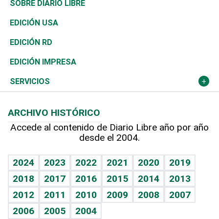
Asia
Consumo
Belleza
Golf
De buena tinta
Clima
Mundo
SOBRE DIARIO LIBRE
Reportajes
África
Vivienda
Buena Vida
Ciclismo
En Directo
Tecnología
Economía
EDICIÓN USA
Ocenanía
Telecom.
Sociales
Tenis
El Espía
Historia
Revista
EDICIÓN RD
Caribe
Global y variable
Novedades
Olimpismo
Noticiero Poteleche
Martes de tecnología
Deportes
EDICIÓN IMPRESA
Resto del mundo
Economía personal
Podcast Arte Libre
Más deportes
Columnistas
Cambio climático
Opinión
SERVICIOS
Macroeconomía
Mi mascota
Resultados deportivos
Lecturas
Planeta
Efemérides
ARCHIVO HISTÓRICO
Hablando con el pediatra
Línea de hit
Más firmas
Hecho en casa
Cumpleaños
Accede al contenido de Diario Libre año por año
desde el 2004.
Diario de nutrición
BRV
Mundo gamer
RSS
Vida y familia
TBT Deportivo
Guía del dinero
Horóscopos
2024
2023
2022
2021
2020
2019
Eñe
2018
2017
2016
2015
2014
2013
Crucigramas
2012
2011
2010
2009
2008
2007
Celebrando la vida
2006
2005
2004
Sin complejos