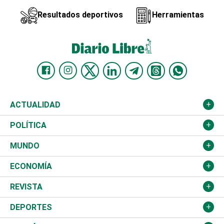
Resultados deportivos
Herramientas
ACTUALIDAD
Nacional
POLÍTICA
Ciudad
Partidos
MUNDO
Educación
JCE
Estados Unidos
ECONOMÍA
Salud
TSE
América Latina
Finanzas
REVISTA
Justicia
Congreso Nacional
Haití
Turismo
Música
DEPORTES