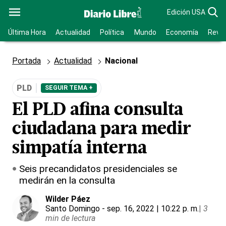
Edición USA
Última Hora
Actualidad
Política
Mundo
Economía
Revis
Portada
Actualidad
Nacional
PLD
SEGUIR TEMA +
El PLD afina consulta
ciudadana para medir
simpatía interna
Seis precandidatos presidenciales se
medirán en la consulta
Wilder Páez
Santo Domingo
- sep. 16, 2022 | 10:22 p. m.
|
3
min de lectura