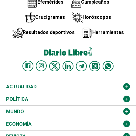
Efemérides
Cumpleaños
Crucigramas
Horóscopos
Resultados deportivos
Herramientas
ACTUALIDAD
Nacional
POLÍTICA
Ciudad
Partidos
MUNDO
Educación
JCE
Estados Unidos
ECONOMÍA
Salud
TSE