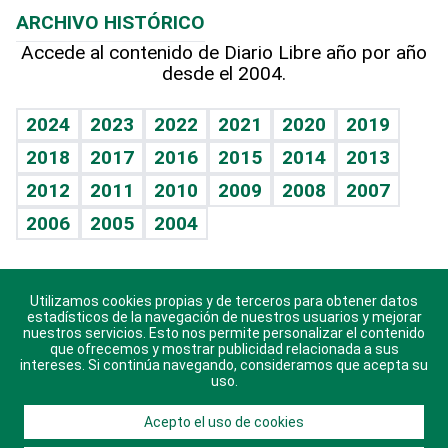
ARCHIVO HISTÓRICO
Hablando con el pediatra
Línea de hit
Más firmas
Hecho en casa
Cumpleaños
Accede al contenido de Diario Libre año por año
desde el 2004.
Diario de nutrición
BRV
Mundo gamer
RSS
Vida y familia
TBT Deportivo
Guía del dinero
Horóscopos
2024
2023
2022
2021
2020
2019
Eñe
2018
2017
2016
2015
2014
2013
Crucigramas
2012
2011
2010
2009
2008
2007
Celebrando la vida
2006
2005
2004
Sin complejos
En pocas palabras
Utilizamos cookies propias y de terceros para obtener datos
Descarga nuestras aplicaciones para Android, iOS y
Escuchando al corazón
estadísticos de la navegación de nuestros usuarios y mejorar
sistema Huawei.
nuestros servicios. Esto nos permite personalizar el contenido
que ofrecemos y mostrar publicidad relacionada a sus
Economía Personal
intereses. Si continúa navegando, consideramos que acepta su
uso.
Consulta Libre
Acepto el uso de cookies
© 2021 Diario Libre, todos los derechos reservados.