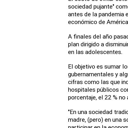
sociedad pujante" como
antes de la pandemia er
económico de América L
A finales del año pasa
plan dirigido a dismin
en las adolescentes.
El objetivo es sumar l
gubernamentales y algu
cifras como las que in
hospitales públicos co
porcentaje, el 22 % no
"En una sociedad tradic
madre, (pero) en una s
participar en la econom