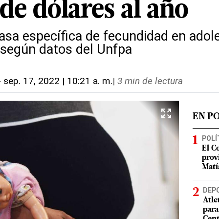
de dólares al año
 tasa específica de fecundidad en ado
 según datos del Unfpa
-
sep. 17, 2022 | 10:21 a. m.
|
3 min de lectura
EN P
POLÍ
El C
prov
Matí
DEP
Atle
para
Cent