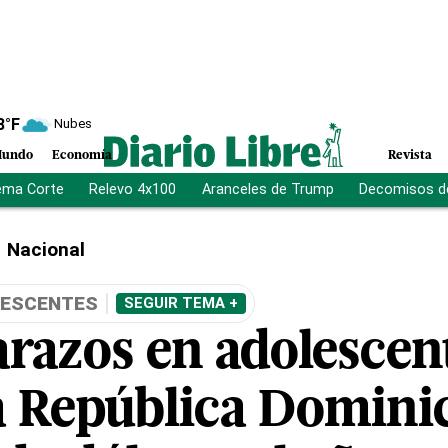
8
°F
Nubes
undo
Economía
Revista
ema Corte
Relevo 4x100
Aranceles de Trump
Decomisos d
Nacional
LESCENTES
SEGUIR TEMA +
razos en adolescen
a República Domini