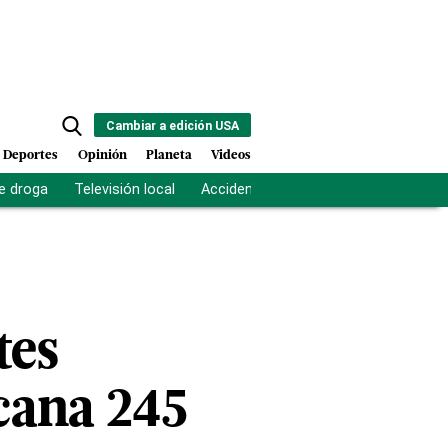
Cambiar a edición USA
Deportes
Opinión
Planeta
Videos
e droga
Televisión local
Accidente Los Ríos
Fuerza antipand
tes
cana 245