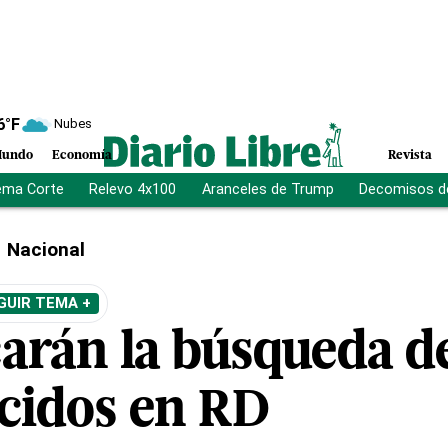
6
°F
Nubes
undo
Economía
Revista
ema Corte
Relevo 4x100
Aranceles de Trump
Decomisos d
Nacional
GUIR TEMA +
carán la búsqueda de
cidos en RD