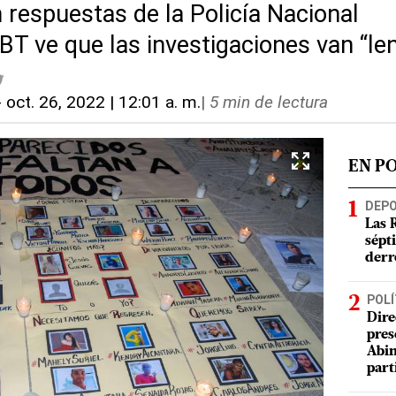
 respuestas de la Policía Nacional
BT ve que las investigaciones van “le
-
oct. 26, 2022 | 12:01 a. m.
|
5 min de lectura
EN P
DEP
Las 
sépt
derr
POLÍ
Dire
pres
Abin
part