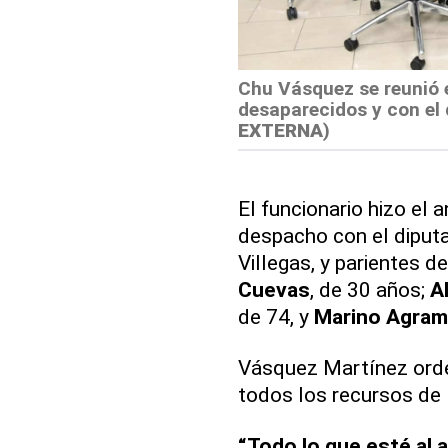
Chu Vásquez se reunió e
desaparecidos y con el
EXTERNA
)
El funcionario hizo el 
despacho con el diputa
Villegas, y parientes 
Cuevas
, de 30 años;
A
de 74, y
Marino Agra
Vásquez Martínez orde
todos los recursos de 
“Todo lo que esté al a