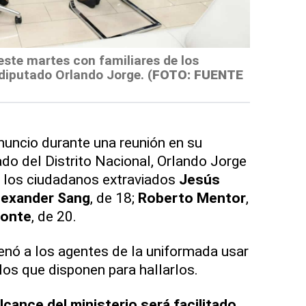
ste martes con familiares de los
 diputado Orlando Jorge.
(
FOTO: FUENTE
anuncio durante una reunión en su
do del Distrito Nacional, Orlando Jorge
de los ciudadanos extraviados
Jesús
lexander Sang
, de 18;
Roberto Mentor
,
monte
, de 20.
nó a los agentes de la uniformada usar
los que disponen para hallarlos.
lcance del ministerio será facilitado