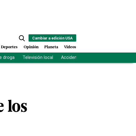
Cambiar a edición USA
Deportes
Opinión
Planeta
Videos
e droga
Televisión local
Accidente Los Ríos
Fuerza antipand
 los