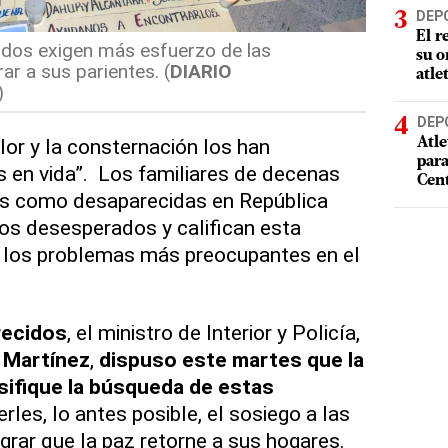
DEP
El r
idos exigen más esfuerzo de las
su o
ar a sus parientes. (
DIARIO
atle
)
DEP
lor y la consternación los han
Atle
par
 en vida”. Los familiares de decenas
Cen
s como desaparecidas en República
os desesperados y califican esta
 los problemas más preocupantes en el
recidos
, el ministro de Interior y Policía,
 Martínez
,
dispuso este martes que la
nsifique la búsqueda de estas
erles, lo antes posible, el sosiego a las
grar que la paz retorne a sus hogares.