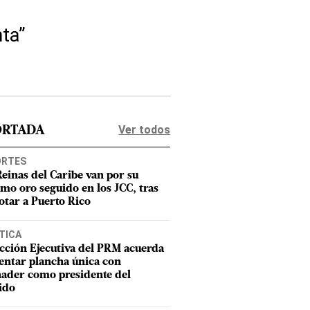
nta”
Ver todos
ORTADA
ORTES
Reinas del Caribe van por su
imo oro seguido en los JCC, tras
otar a Puerto Rico
TICA
cción Ejecutiva del PRM acuerda
entar plancha única con
ader como presidente del
ido