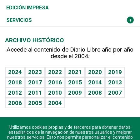
Caribe
Global y variable
Novedades
Olimpismo
Noticiero Poteleche
Martes de tecnología
Deportes
EDICIÓN IMPRESA
Resto del mundo
Economía personal
Podcast Arte Libre
Más deportes
Columnistas
Cambio climático
Opinión
SERVICIOS
Macroeconomía
Mi mascota
Resultados deportivos
Lecturas
Planeta
Efemérides
ARCHIVO HISTÓRICO
Hablando con el pediatra
Línea de hit
Más firmas
Hecho en casa
Cumpleaños
Accede al contenido de Diario Libre año por año
desde el 2004.
Diario de nutrición
BRV
Mundo gamer
RSS
Vida y familia
TBT Deportivo
Guía del dinero
Horóscopos
2024
2023
2022
2021
2020
2019
Eñe
2018
2017
2016
2015
2014
2013
Crucigramas
2012
2011
2010
2009
2008
2007
Celebrando la vida
2006
2005
2004
Sin complejos
En pocas palabras
Utilizamos cookies propias y de terceros para obtener datos
Descarga nuestras aplicaciones para Android, iOS y
Escuchando al corazón
estadísticos de la navegación de nuestros usuarios y mejorar
sistema Huawei.
nuestros servicios. Esto nos permite personalizar el contenido