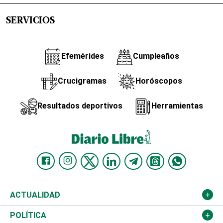
SERVICIOS
Efemérides
Cumpleaños
Crucigramas
Horóscopos
Resultados deportivos
Herramientas
ACTUALIDAD
Nacional
POLÍTICA