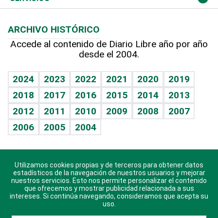
Macroeconomía
Mi mascota
Resultados deportivos
Lecturas
Planeta
Efemérides
ARCHIVO HISTÓRICO
Hablando con el pediatra
Línea de hit
Más firmas
Hecho en casa
Cumpleaños
Accede al contenido de Diario Libre año por año
desde el 2004.
Diario de nutrición
BRV
Mundo gamer
RSS
Vida y familia
TBT Deportivo
Guía del dinero
Horóscopos
2024
2023
2022
2021
2020
2019
Eñe
2018
2017
2016
2015
2014
2013
Crucigramas
2012
2011
2010
2009
2008
2007
Celebrando la vida
2006
2005
2004
Sin complejos
En pocas palabras
Utilizamos cookies propias y de terceros para obtener datos
Descarga nuestras aplicaciones para Android, iOS y
Escuchando al corazón
estadísticos de la navegación de nuestros usuarios y mejorar
sistema Huawei.
nuestros servicios. Esto nos permite personalizar el contenido
que ofrecemos y mostrar publicidad relacionada a sus
Economía Personal
intereses. Si continúa navegando, consideramos que acepta su
uso.
Consulta Libre